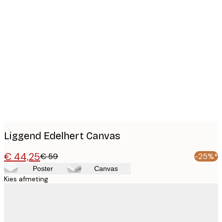
Product
images
Liggend Edelhert Canvas
€ 44,25
€ 59
-25%*
Poster
Canvas
Kies afmeting