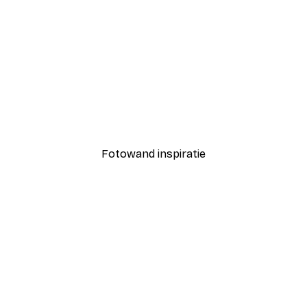
-40%*
Coco Poster
Vanaf € 7,77
€ 12,95
Fotowand inspiratie