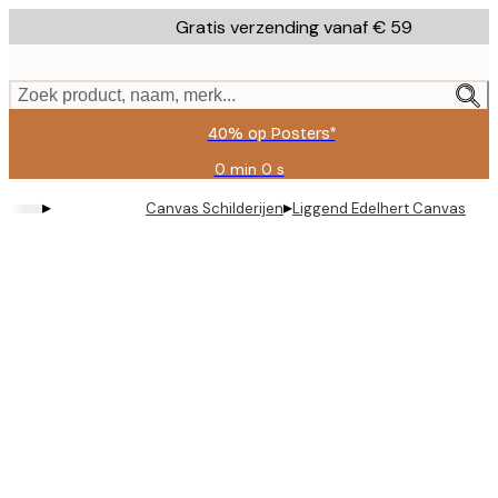
Skip
Gratis verzending vanaf € 59
to
main
content.
Zoek product, naam, merk...
40% op Posters*
0 min
0 s
Geldig
tot:
▸
▸
Canvas Schilderijen
Liggend Edelhert Canvas
2026-
08-
09