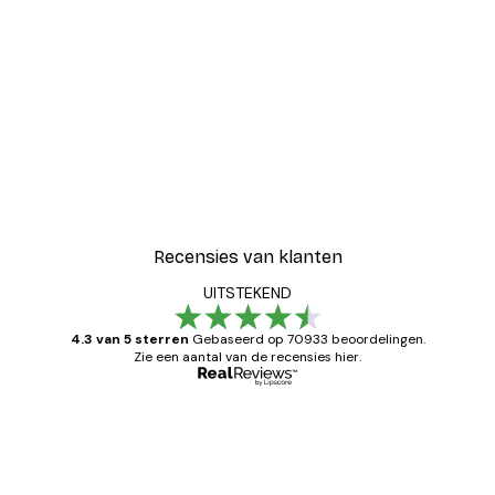
Recensies van klanten
UITSTEKEND
4.3 van 5 sterren
Gebaseerd op 70933 beoordelingen.
Zie een aantal van de recensies hier.
Geverifieerde koper
Recensies
van
Zeer tevreden