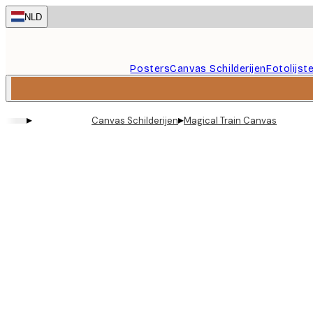
Skip
NLD
to
main
content.
Posters
Canvas Schilderijen
Fotolijst
▸
▸
Canvas Schilderijen
Magical Train Canvas