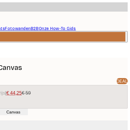
nts
Fotowanden
B2B
Onze How-To Gids
 Canvas
DEAL
ijs
|
€ 44,25
€ 59
Canvas