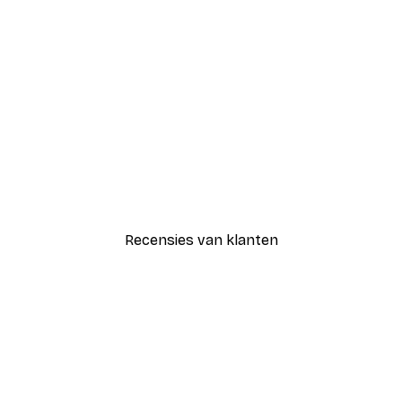
-30%*
Blije Bloemen Poster
Vanaf € 9,07
€ 12,95
Recensies van klanten