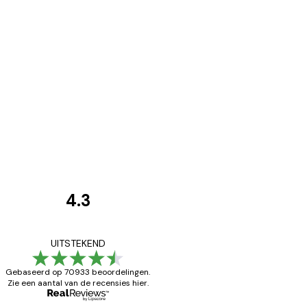
4.3
Recensies
van
Zeer tevreden
UITSTEKEND
klanten
Gebaseerd op 70933 beoordelingen.
Zie een aantal van de recensies hier.
26 mei
Brenda W