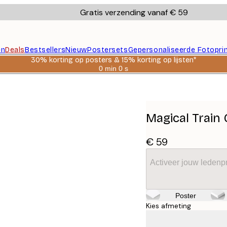
Gratis verzending vanaf € 59
en
Deals
Bestsellers
Nieuw
Postersets
Gepersonaliseerde Fotopri
30% korting op posters & 15% korting op lijsten*
0 min
0 s
Geldig
tot:
2026-
08-
06
Magical Train
€ 59
Activeer jouw ledenpr
Poster
Kies afmeting