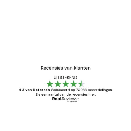
Recensies van klanten
UITSTEKEND
4.3 van 5 sterren
Gebaseerd op 70933 beoordelingen.
Zie een aantal van de recensies hier.
Geverifieerde koper
Recensies
van
Zeer tevreden