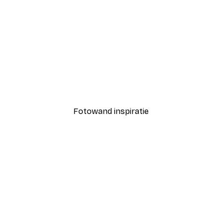
-40%*
Coco Poster
Vanaf € 7,77
€ 12,95
Fotowand inspiratie