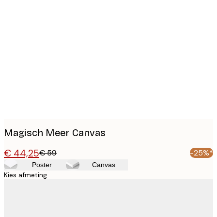
Product
images
Magisch Meer Canvas
€ 44,25
€ 59
-25%*
Poster
Canvas
Kies afmeting