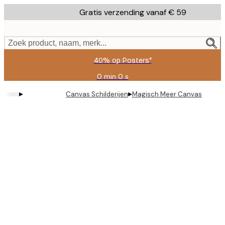
Skip
Gratis verzending vanaf € 59
to
main
content.
Zoek product, naam, merk...
40% op Posters*
0 min
0 s
Geldig
tot:
▸
▸
Canvas Schilderijen
Magisch Meer Canvas
2026-
08-
09