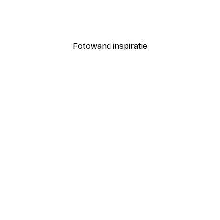
Coco Poster
Vanaf € 7,77
€ 12,95
Fotowand inspiratie