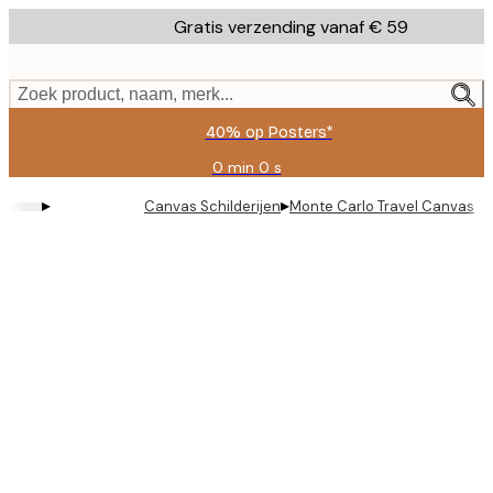
Skip
Gratis verzending vanaf € 59
to
main
content.
Zoek product, naam, merk...
40% op Posters*
0 min
0 s
Geldig
tot:
▸
▸
Canvas Schilderijen
Monte Carlo Travel Canvas
2026-
08-
09