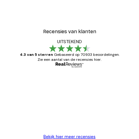
Recensies van klanten
UITSTEKEND
4.3 van 5 sterren
Gebaseerd op 70933 beoordelingen.
Zie een aantal van de recensies hier.
Geverifieerde koper
Recensies
van
Zeer tevreden
klanten
26 mei
Brenda W
Bekijk hier meer recensies