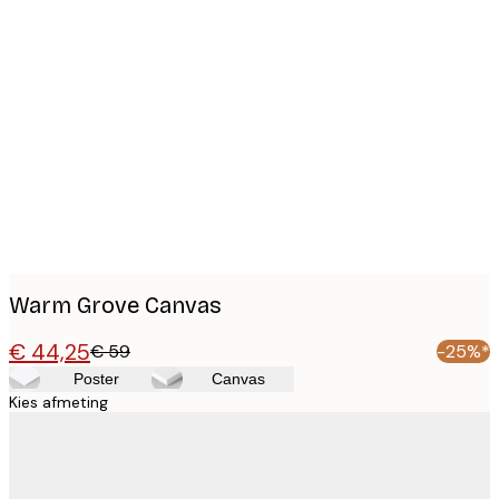
Product
images
Warm Grove Canvas
€ 44,25
€ 59
-25%*
Poster
Canvas
Kies afmeting