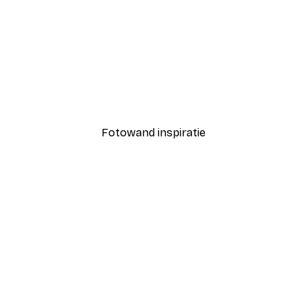
-40%*
Coco Poster
Vanaf € 7,77
€ 12,95
Fotowand inspiratie