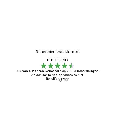
Recensies van klanten
UITSTEKEND
4.3 van 5 sterren
Gebaseerd op 70933 beoordelingen.
Zie een aantal van de recensies hier.
Geverifieerde koper
Recensies
van
Zeer tevreden
klanten