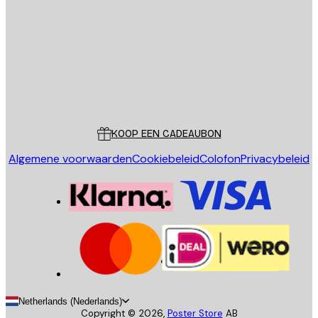
VERSTUUR
Store
Poster Store
Klantenservice
KOOP EEN CADEAUBON
Algemene voorwaarden
Cookiebeleid
Colofon
Privacybeleid
Netherlands (Nederlands)
Copyright ©
2026
,
Poster Store
AB