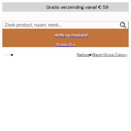
Skip
Gratis verzending vanaf € 59
to
main
content.
Zoek product, naam, merk...
40% op Posters*
0 min
0 s
Geldig
tot:
▸
▸
Nature
Warm Grove Canvas
2026-
08-
09