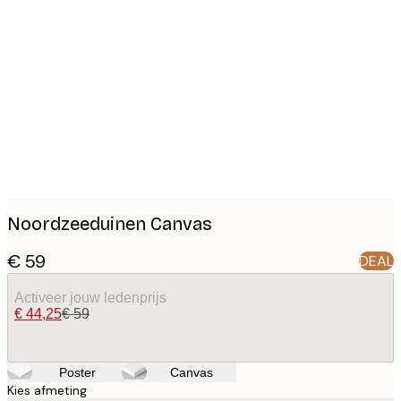
Product
images
Noordzeeduinen Canvas
€ 59
DEAL
Activeer jouw ledenprijs
€ 44,25
€ 59
Poster
Canvas
Kies afmeting