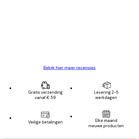
Geverifieerde koper
Recensies
van
Zeer tevreden
klanten
26 mei
Brenda W
Bekijk hier meer recensies
Gratis verzending
Levering 2-5
vanaf € 59
werkdagen
Elke maand
Veilige betalingen
nieuwe producten