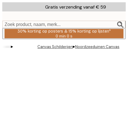
Skip
Gratis verzending vanaf € 59
to
main
content.
Zoek product, naam, merk...
30% korting op posters & 15% korting op lijsten*
0 min
0 s
Geldig
tot:
▸
▸
Canvas Schilderijen
Noordzeeduinen Canvas
2026-
08-
06