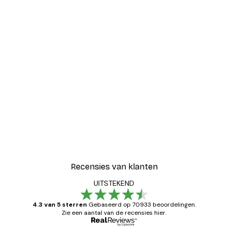
-30%*
Coco Poster
Vanaf € 9,07
€ 12,95
Recensies van klanten
UITSTEKEND
4.3 van 5 sterren
Gebaseerd op 70933 beoordelingen.
Zie een aantal van de recensies hier.