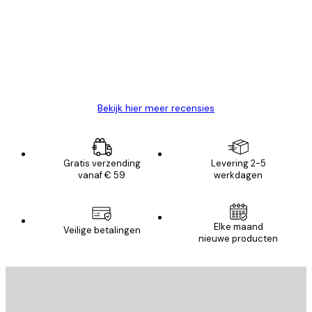
van
Zeer tevreden
klanten
26 mei
Brenda W
Bekijk hier meer recensies
Gratis verzending
Levering 2-5
vanaf € 59
werkdagen
Elke maand
Veilige betalingen
nieuwe producten