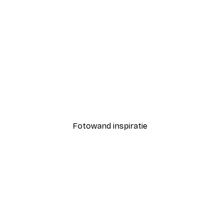
-40%*
Coco Poster
Vanaf € 7,77
€ 12,95
Fotowand inspiratie