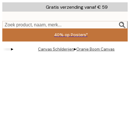
Skip
Gratis verzending vanaf € 59
to
main
content.
Zoek product, naam, merk...
40% op Posters*
▸
▸
Canvas Schilderijen
Oranje Boom Canvas