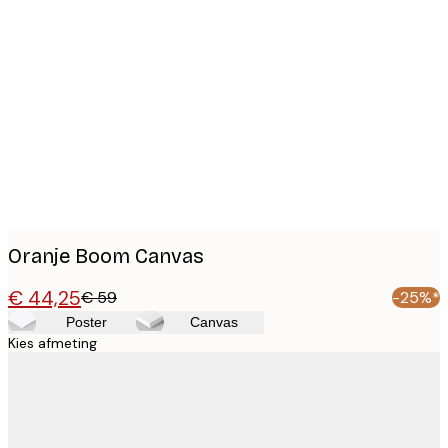
Product
images
Oranje Boom Canvas
€ 44,25
€ 59
-25%*
Poster
Canvas
Kies afmeting