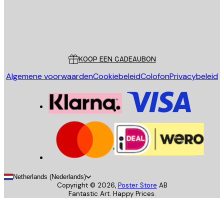
Store
Poster Store
Klantenservice
KOOP EEN CADEAUBON
Algemene voorwaarden
Cookiebeleid
Colofon
Privacybeleid
Netherlands (Nederlands)
Copyright ©
2026
,
Poster Store
AB
Fantastic Art. Happy Prices.