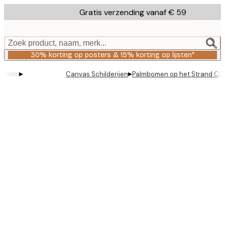
Skip
Gratis verzending vanaf € 59
to
main
content.
Zoek product, naam, merk...
30% korting op posters & 15% korting op lijsten*
▸
▸
Canvas Schilderijen
Palmbomen op het Strand Ca