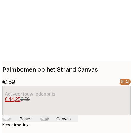
Product
images
Palmbomen op het Strand Canvas
€ 59
DEAL
Activeer jouw ledenprijs
€ 44,25
€ 59
Poster
Canvas
Kies afmeting