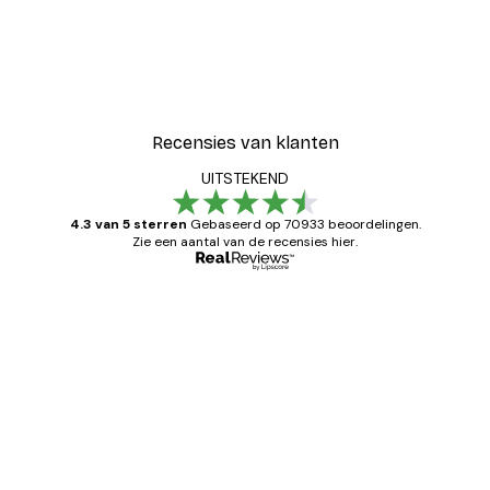
-30%*
Coco Poster
Vanaf € 9,07
€ 12,95
Recensies van klanten
UITSTEKEND
4.3 van 5 sterren
Gebaseerd op 70933 beoordelingen.
Zie een aantal van de recensies hier.
Geverifieerde koper
Recensies
van
Zeer tevreden
klanten
26 mei
Brenda W