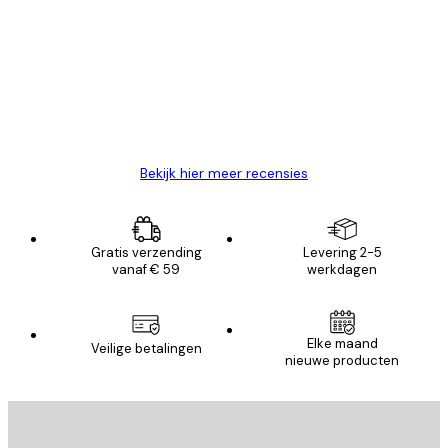
van
Zeer tevreden
klanten
26 mei
Brenda W
Bekijk hier meer recensies
Gratis verzending
Levering 2-5
vanaf € 59
werkdagen
Elke maand
Veilige betalingen
nieuwe producten