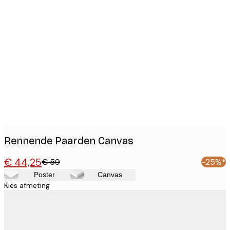
Product
images
Rennende Paarden Canvas
€ 44,25
€ 59
-25%*
Poster
Canvas
Kies afmeting