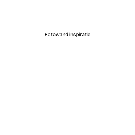
Coco Poster
Vanaf € 7,77
€ 12,95
Fotowand inspiratie