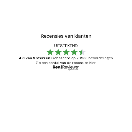
Recensies van klanten
UITSTEKEND
4.3 van 5 sterren
Gebaseerd op 70933 beoordelingen.
Zie een aantal van de recensies hier.
Geverifieerde koper
Recensies
van
Zeer tevreden
klanten
26 mei
Brenda W