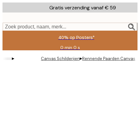
Skip
Gratis verzending vanaf € 59
to
main
content.
Zoek product, naam, merk...
40% op Posters*
0 min
0 s
Geldig
tot:
▸
▸
Canvas Schilderijen
Rennende Paarden Canvas
2026-
08-
09