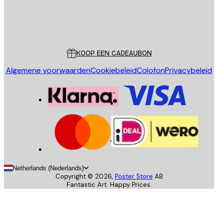
Store
Poster Store
Klantenservice
KOOP EEN CADEAUBON
Algemene voorwaarden
Cookiebeleid
Colofon
Privacybeleid
Netherlands (Nederlands)
Copyright ©
2026
,
Poster Store
AB
Fantastic Art. Happy Prices.