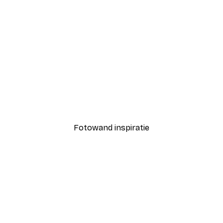
-40%*
Coco Poster
Vanaf € 7,77
€ 12,95
Fotowand inspiratie