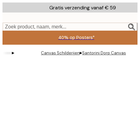
Skip
Gratis verzending vanaf € 59
to
main
content.
Zoek product, naam, merk...
40% op Posters*
▸
▸
Canvas Schilderijen
Santorini Dorp Canvas