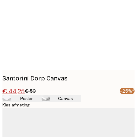
Product
images
Santorini Dorp Canvas
€ 44,25
€ 59
-25%*
Poster
Canvas
Kies afmeting