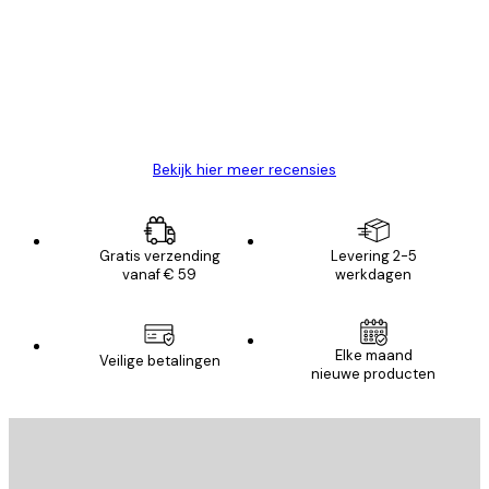
van
Zeer tevreden
klanten
26 mei
Brenda W
Bekijk hier meer recensies
Gratis verzending
Levering 2-5
vanaf € 59
werkdagen
Elke maand
Veilige betalingen
nieuwe producten