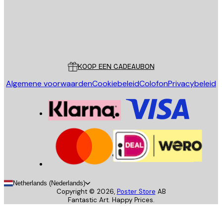
Store
Poster Store
Klantenservice
KOOP EEN CADEAUBON
Algemene voorwaarden
Cookiebeleid
Colofon
Privacybeleid
Netherlands (Nederlands)
Copyright ©
2026
,
Poster Store
AB
Fantastic Art. Happy Prices.