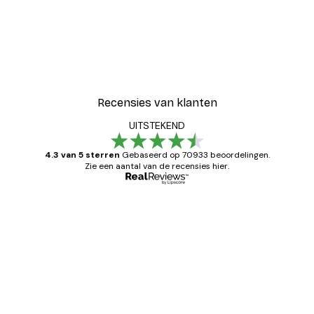
-30%*
Coco Poster
Vanaf € 9,07
€ 12,95
Recensies van klanten
UITSTEKEND
4.3 van 5 sterren
Gebaseerd op 70933 beoordelingen.
Zie een aantal van de recensies hier.
Geverifieerde koper
Recensies
van
Zeer tevreden
klanten
26 mei
Brenda W