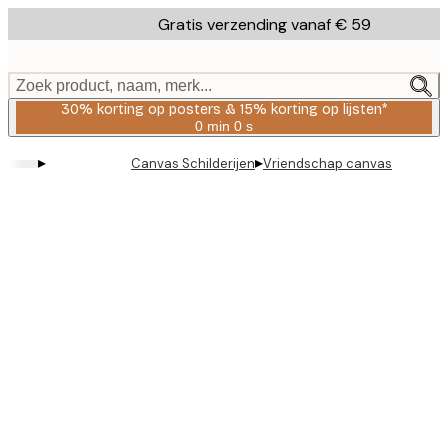
Skip
Gratis verzending vanaf € 59
to
main
content.
Zoek product, naam, merk...
30% korting op posters & 15% korting op lijsten*
0 min
0 s
Geldig
tot:
▸
▸
Canvas Schilderijen
Vriendschap canvas
2026-
08-
06