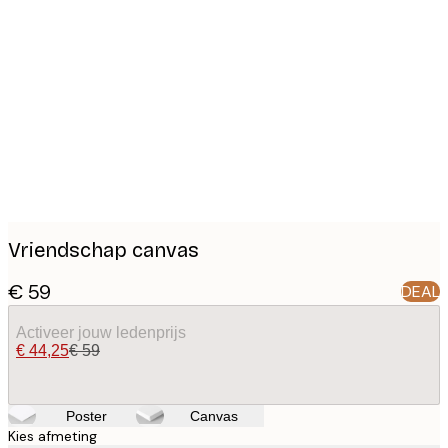
Product
images
Vriendschap canvas
€ 59
DEAL
Activeer jouw ledenprijs
€ 44,25
€ 59
Poster
Canvas
Kies afmeting