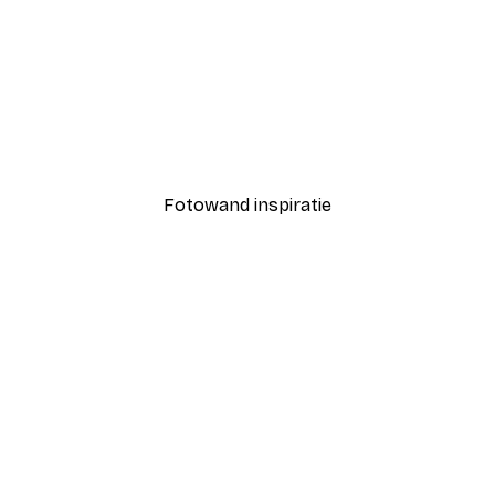
-40%*
Coco Poster
Vanaf € 7,77
€ 12,95
Fotowand inspiratie