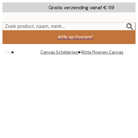
Skip
Gratis verzending vanaf € 59
to
main
content.
Zoek product, naam, merk...
40% op Posters*
▸
▸
Canvas Schilderijen
Witte Pioenen Canvas