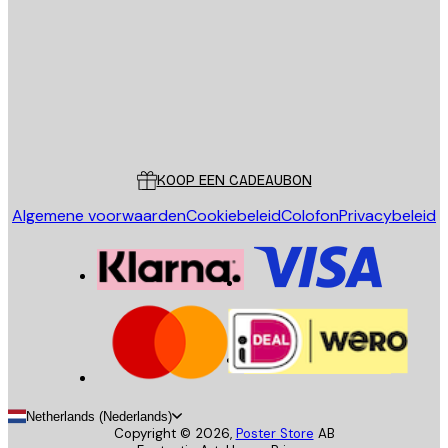
VERSTUUR
Store
Poster Store
Klantenservice
KOOP EEN CADEAUBON
Algemene voorwaarden
Cookiebeleid
Colofon
Privacybeleid
Netherlands (Nederlands)
Copyright ©
2026
,
Poster Store
AB