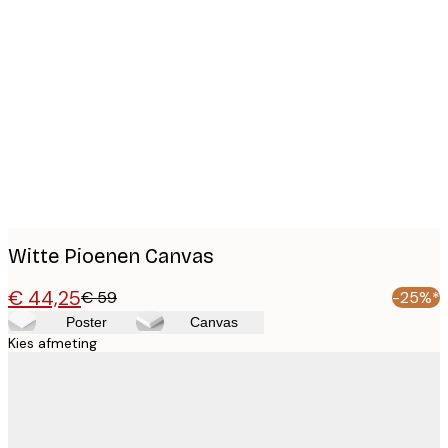
Product
images
Witte Pioenen Canvas
€ 44,25
€ 59
-25%*
Poster
Canvas
Kies afmeting