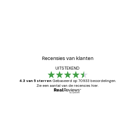
Recensies van klanten
UITSTEKEND
4.3 van 5 sterren
Gebaseerd op 70933 beoordelingen.
Zie een aantal van de recensies hier.
Geverifieerde koper
Recensies
van
Zeer tevreden
klanten