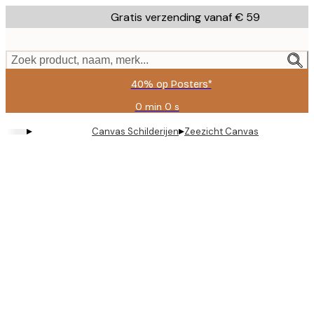
Skip
Gratis verzending vanaf € 59
to
main
content.
Zoek product, naam, merk...
40% op Posters*
0 min
0 s
Geldig
tot:
▸
▸
Canvas Schilderijen
Zeezicht Canvas
2026-
08-
09