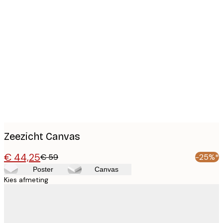
Product
images
Zeezicht Canvas
€ 44,25
€ 59
-25%*
Poster
Canvas
Kies afmeting