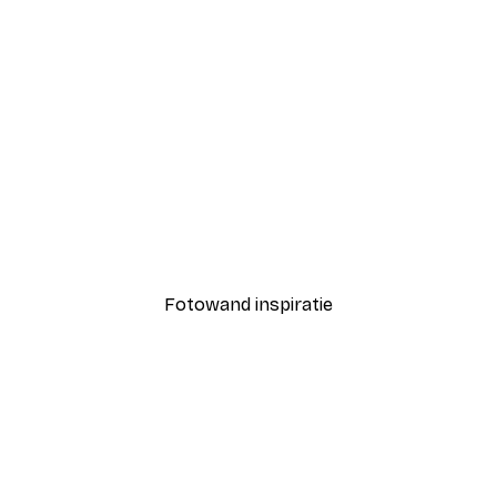
-40%*
Coco Poster
Vanaf € 7,77
€ 12,95
Fotowand inspiratie