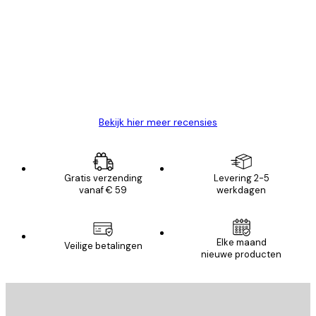
van
Zeer tevreden
klanten
26 mei
Brenda W
Bekijk hier meer recensies
Gratis verzending
Levering 2-5
vanaf € 59
werkdagen
Elke maand
Veilige betalingen
nieuwe producten