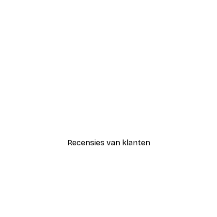
-30%*
Blije Bloemen Poster
Vanaf € 9,07
€ 12,95
Recensies van klanten