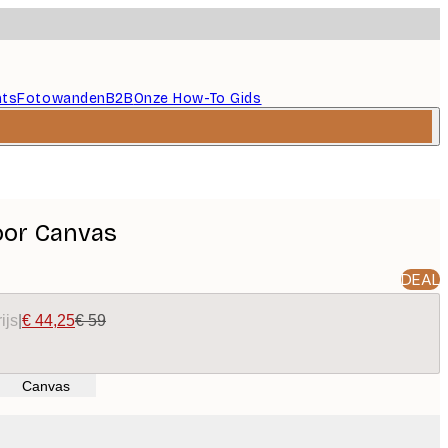
nts
Fotowanden
B2B
Onze How-To Gids
oor Canvas
DEAL
ijs
|
€ 44,25
€ 59
Canvas