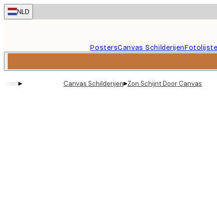
Skip
NLD
to
main
content.
Posters
Canvas Schilderijen
Fotolijst
▸
▸
Canvas Schilderijen
Zon Schijnt Door Canvas