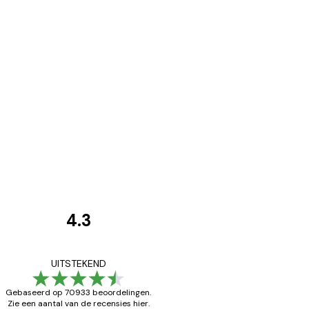
4.3
Recensies
van
Zeer tevreden
UITSTEKEND
klanten
Gebaseerd op 70933 beoordelingen.
Zie een aantal van de recensies hier.