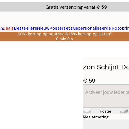
Gratis verzending vanaf € 59
en
Deals
Bestsellers
Nieuw
Postersets
Gepersonaliseerde Fotopri
30% korting op posters & 15% korting op lijsten*
0 min
0 s
Geldig
tot:
2026-
08-
06
Zon Schijnt D
€ 59
Activeer jouw ledenpr
Poster
Kies afmeting