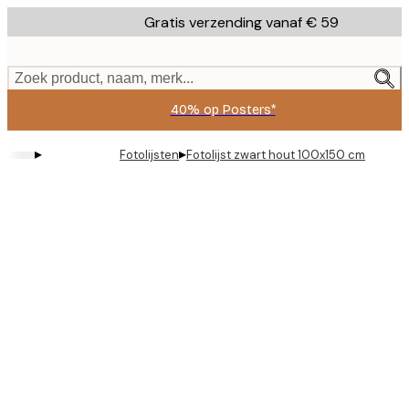
Skip
Gratis verzending vanaf € 59
to
main
content.
Zoek product, naam, merk...
40% op Posters*
▸
▸
Fotolijsten
Fotolijst zwart hout 100x150 cm