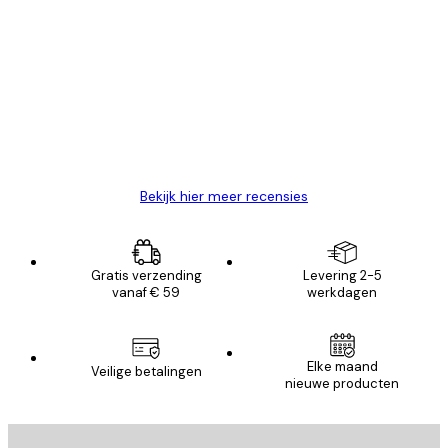
Geverifieerde koper
Recensies
van
Zeer tevreden
klanten
26 mei
Brenda W
Bekijk hier meer recensies
Gratis verzending
Levering 2-5
vanaf € 59
werkdagen
Elke maand
Veilige betalingen
nieuwe producten