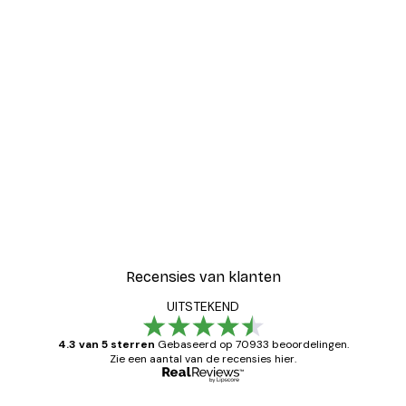
EENVOUDIG OPHANGSYSTEEM
ZOWEL HORIZONTAAL ALS
VERTICAAL
Flexibele metalen gespen, massieve metalen
hangers en het lichte gewicht van de fotolijst,
zorgen ervoor dat het gemakkelijk is op te
hangen zowel horizontaal als verticaal.
Recensies van klanten
UITSTEKEND
4.3 van 5 sterren
Gebaseerd op 70933 beoordelingen.
Zie een aantal van de recensies hier.