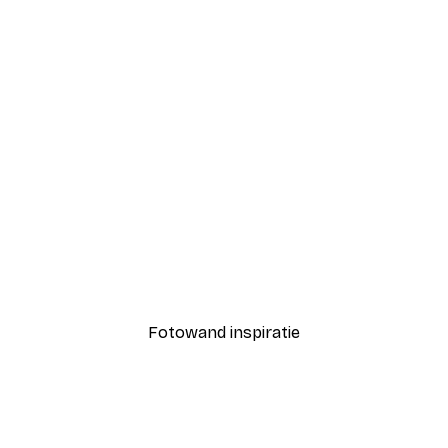
-40%*
Javier Pardina - Gouden U
Vanaf € 7,77
€ 12,95
Fotowand inspiratie