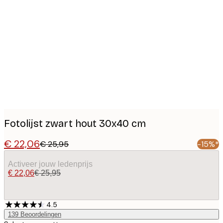
Product
images
Fotolijst zwart hout 30x40 cm
€ 22,06
€ 25,95
-15%*
Activeer jouw ledenprijs
€ 22,06
€ 25,95
4.5
139
Beoordelingen