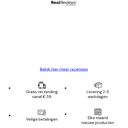
Geverifieerde koper
Recensies
van
Zeer tevreden
klanten
26 mei
Brenda W
Bekijk hier meer recensies
Gratis verzending
Levering 2-5
vanaf € 59
werkdagen
Elke maand
Veilige betalingen
nieuwe producten