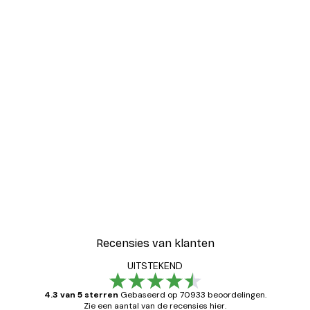
EENVOUDIG OPHANGSYSTEEM
ZOWEL HORIZONTAAL ALS
VERTICAAL
Flexibele metalen gespen, massieve metalen
hangers en het lichte gewicht van de fotolijst,
zorgen ervoor dat het gemakkelijk is op te
hangen zowel horizontaal als verticaal.
Recensies van klanten
UITSTEKEND
4.3 van 5 sterren
Gebaseerd op 70933 beoordelingen.
Zie een aantal van de recensies hier.