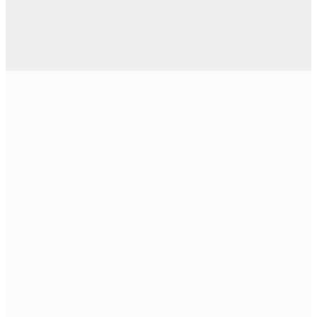
€
€ 
€ 
€
€ 
€
€ 
€
€ 
€
€ 
€
€