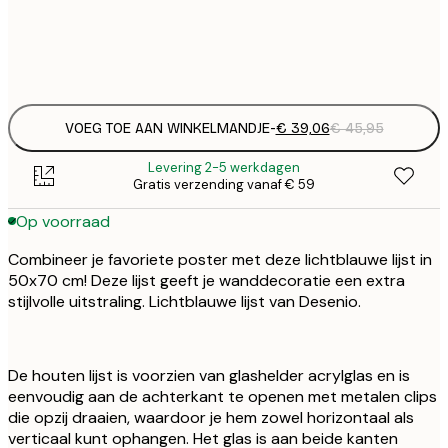
€ 
€
€ 
€
VOEG TOE AAN WINKELMANDJE
-
€ 39,06
€ 45,95
Levering 2-5 werkdagen
Gratis verzending vanaf € 59
Op voorraad
Combineer je favoriete poster met deze lichtblauwe lijst in
50x70 cm! Deze lijst geeft je wanddecoratie een extra
stijlvolle uitstraling. Lichtblauwe lijst van Desenio.
De houten lijst is voorzien van glashelder acrylglas en is
eenvoudig aan de achterkant te openen met metalen clips
die opzij draaien, waardoor je hem zowel horizontaal als
verticaal kunt ophangen. Het glas is aan beide kanten