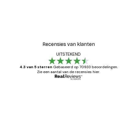
Recensies van klanten
UITSTEKEND
4.3 van 5 sterren
Gebaseerd op 70933 beoordelingen.
Zie een aantal van de recensies hier.
Geverifieerde koper
Recensies
van
Zeer tevreden
klanten
26 mei
Brenda W