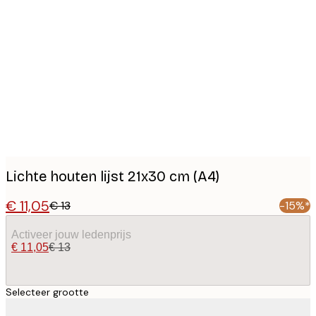
Product
images
Lichte houten lijst 21x30 cm (A4)
€ 11,05
€ 13
-15%*
Activeer jouw ledenprijs
€ 11,05
€ 13
Selecteer grootte