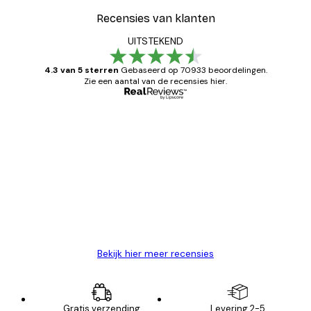
Recensies van klanten
UITSTEKEND
4.3 van 5 sterren
Gebaseerd op 70933 beoordelingen.
Zie een aantal van de recensies hier.
Geverifieerde koper
Recensies
van
Zeer tevreden
klanten
26 mei
Brenda W
Bekijk hier meer recensies
Gratis verzending
Levering 2-5