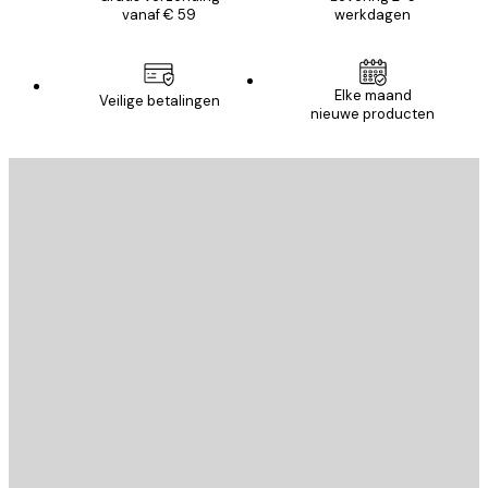
vanaf € 59
werkdagen
Elke maand
Veilige betalingen
nieuwe producten
E-mail
VERSTUUR
Store
Poster Store
Klantenservice