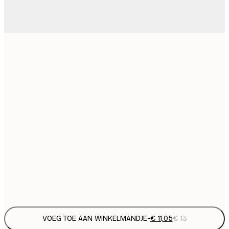
€
€ 
€ 
€
€ 
€
€ 
€
€ 
€
€ 
€
VOEG TOE AAN WINKELMANDJE
-
€ 11,05
€ 13