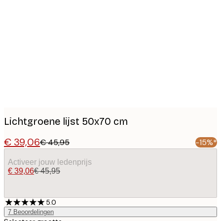
Product
images
Lichtgroene lijst 50x70 cm
€ 39,06
€ 45,95
-15%*
Activeer jouw ledenprijs
€ 39,06
€ 45,95
5.0
7
Beoordelingen