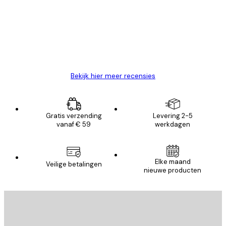
van
Zeer tevreden
klanten
26 mei
Brenda W
Bekijk hier meer recensies
Gratis verzending
Levering 2-5
vanaf € 59
werkdagen
Elke maand
Veilige betalingen
nieuwe producten