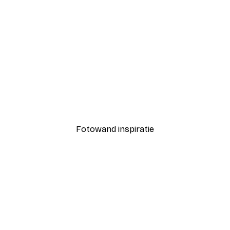
-30%*
WallChart Art Studio - Duikende Vrouw in Oceaangolven Poster
Paul Klee - Hammamet Wi
Vanaf € 9,07
€ 12,95
Fotowand inspiratie