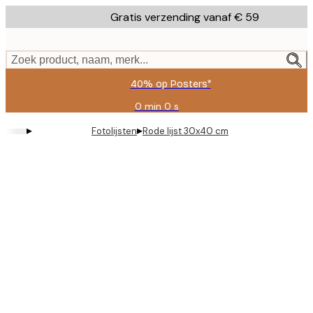
Skip
Gratis verzending vanaf € 59
to
main
content.
Zoek product, naam, merk...
40% op Posters*
0 min
0 s
Geldig
tot:
▸
▸
Fotolijsten
Rode lijst 30x40 cm
2026-
08-
09