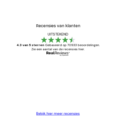
Recensies van klanten
UITSTEKEND
4.3 van 5 sterren
Gebaseerd op 70933 beoordelingen.
Zie een aantal van de recensies hier.
Geverifieerde koper
Recensies
van
Zeer tevreden
klanten
26 mei
Brenda W
Bekijk hier meer recensies