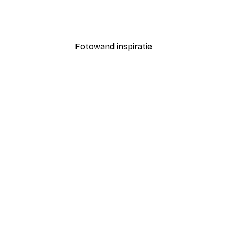
- Retro Popcorn Call Poster
Moomin - Moominvalley P
Vanaf € 7,77
€ 12,95
Fotowand inspiratie