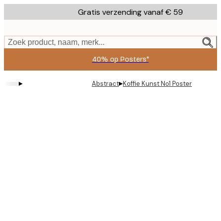
Skip
Gratis verzending vanaf € 59
to
main
content.
Zoek product, naam, merk...
40% op Posters*
▸
▸
Abstract
Koffie Kunst No1 Poster