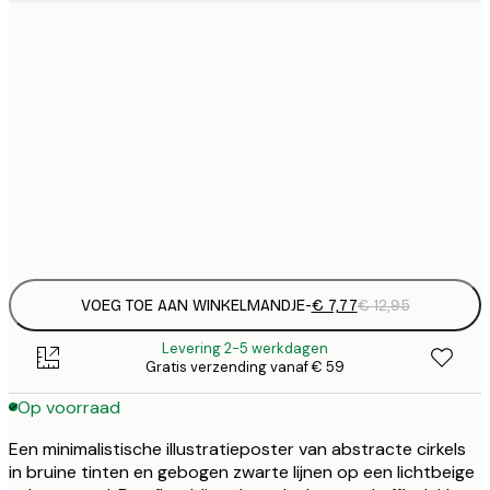
€
21x30 cm
€
€ 
30x40 cm
€
€ 
50x70 cm
€
Frame
options
VOEG TOE AAN WINKELMANDJE
-
€ 7,77
€ 12,95
Levering 2-5 werkdagen
Gratis verzending vanaf € 59
Op voorraad
Een minimalistische illustratieposter van abstracte cirkels
in bruine tinten en gebogen zwarte lijnen op een lichtbeige