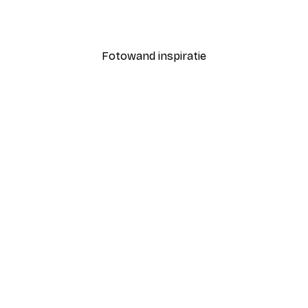
Poster
Gouden Zon Poster
Vanaf € 7,77
€ 12,95
Fotowand inspiratie