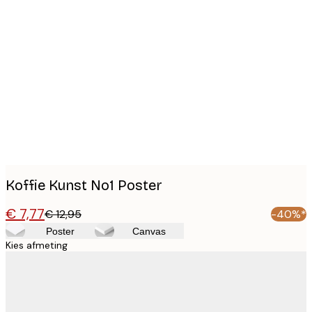
Product
images
Koffie Kunst No1 Poster
€ 7,77
€ 12,95
-40%*
Poster
Canvas
Kies afmeting