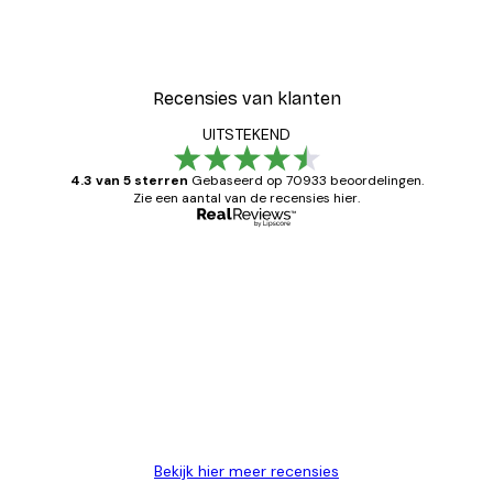
Recensies van klanten
UITSTEKEND
4.3 van 5 sterren
Gebaseerd op 70933 beoordelingen.
Zie een aantal van de recensies hier.
Geverifieerde koper
Recensies
van
Zeer tevreden
klanten
26 mei
Brenda W
Bekijk hier meer recensies