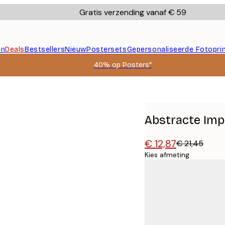
Gratis verzending vanaf € 59
en
Deals
Bestsellers
Nieuw
Postersets
Gepersonaliseerde Fotopri
40% op Posters*
Abstracte Imp
€ 12,87
€ 21,45
Kies afmeting