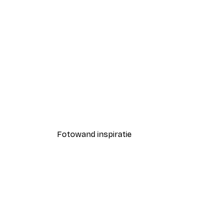
-40%*
Coco Poster
Vanaf € 7,77
€ 12,95
Fotowand inspiratie