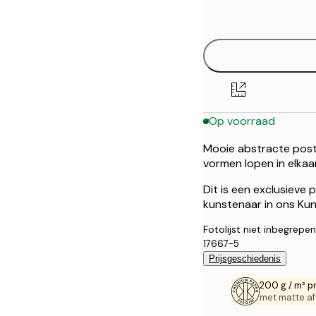
options
50x70 cm
Op voorraad
Mooie abstracte poste
vormen lopen in elkaa
Dit is een exclusieve
kunstenaar in ons Kuns
Fotolijst niet inbegrepen
17667-5
Prijsgeschiedenis
200 g / m² p
met matte af