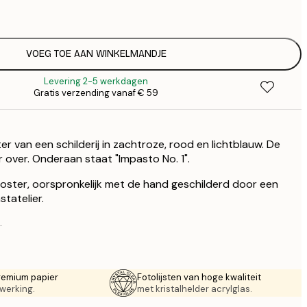
€
€ 
€
VOEG TOE AAN WINKELMANDJE
Levering 2-5 werkdagen
Gratis verzending vanaf € 59
r van een schilderij in zachtroze, rood en lichtblauw. De
r over. Onderaan staat "Impasto No. 1".
 poster, oorspronkelijk met de hand geschilderd door een
tatelier.
.
remium papier
Fotolijsten van hoge kwaliteit
werking.
met kristalhelder acrylglas.