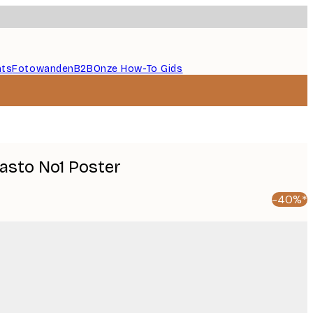
nts
Fotowanden
B2B
Onze How-To Gids
asto No1 Poster
-40%*