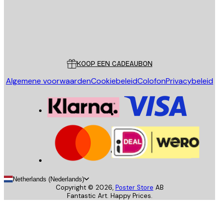
Store
Poster Store
Klantenservice
KOOP EEN CADEAUBON
Algemene voorwaarden
Cookiebeleid
Colofon
Privacybeleid
Netherlands (Nederlands)
Copyright ©
2026
,
Poster Store
AB
Fantastic Art. Happy Prices.