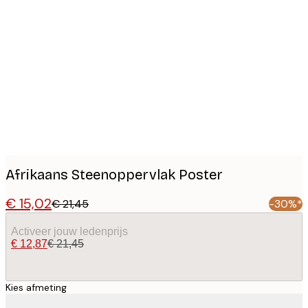
Product
images
Afrikaans Steenoppervlak Poster
€ 15,02
€ 21,45
-30%*
Activeer jouw ledenprijs
€ 12,87
€ 21,45
Kies afmeting