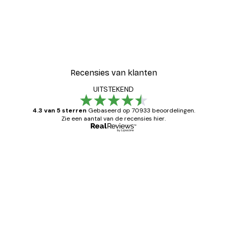
Recensies van klanten
UITSTEKEND
4.3 van 5 sterren
Gebaseerd op 70933 beoordelingen.
Zie een aantal van de recensies hier.
Geverifieerde koper
Recensies
van
Zeer tevreden
klanten
26 mei
Brenda W