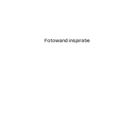
-30%*
Zomerochtend poster
Vanaf € 9,07
€ 12,95
Fotowand inspiratie