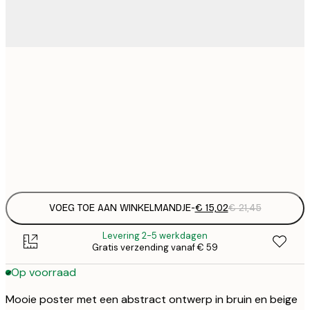
€ 
30x40 cm
€
€ 
50x70 cm
€
Frame
options
VOEG TOE AAN WINKELMANDJE
-
€ 15,02
€ 21,45
Levering 2-5 werkdagen
Gratis verzending vanaf € 59
Op voorraad
Mooie poster met een abstract ontwerp in bruin en beige