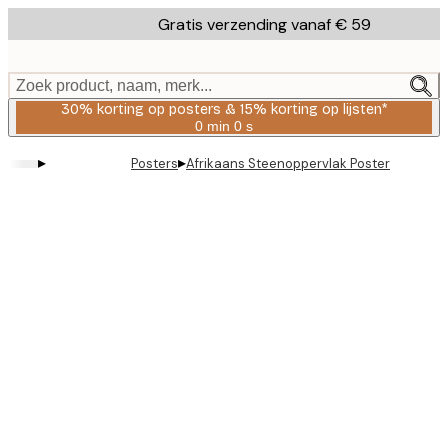
Skip
Gratis verzending vanaf € 59
to
main
content.
Zoek product, naam, merk...
30% korting op posters & 15% korting op lijsten*
0 min
0 s
Geldig
tot:
▸
▸
Posters
Afrikaans Steenoppervlak Poster
2026-
08-
06