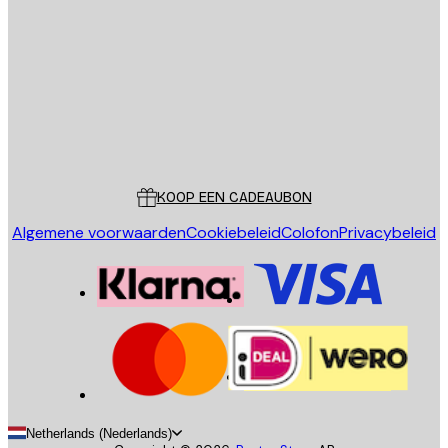
E-mail
VERSTUUR
Store
Poster Store
Klantenservice
KOOP EEN CADEAUBON
Algemene voorwaarden
Cookiebeleid
Colofon
Privacybeleid
Netherlands (Nederlands)