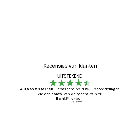
-30%*
Blije Bloemen Poster
Vanaf € 9,07
€ 12,95
Recensies van klanten
UITSTEKEND
4.3 van 5 sterren
Gebaseerd op 70933 beoordelingen.
Zie een aantal van de recensies hier.
Geverifieerde koper
Recensies
van
Zeer tevreden
klanten