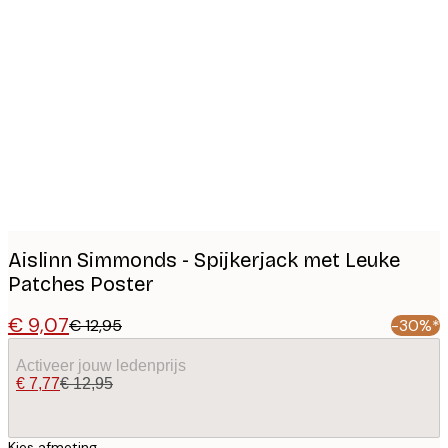
Product
images
Aislinn Simmonds - Spijkerjack met Leuke
Patches Poster
€ 9,07
€ 12,95
-30%*
Activeer jouw ledenprijs
€ 7,77
€ 12,95
Kies afmeting