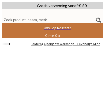
Skip
Gratis verzending vanaf € 59
to
main
content.
Zoek product, naam, merk...
40% op Posters*
0 min
0 s
Geldig
tot:
▸
▸
Posters
Alpenglow Workshop - Levendige Mineral
2026-
08-
09