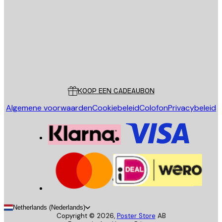
VERSTUUR
Store
Poster Store
Klantenservice
KOOP EEN CADEAUBON
Algemene voorwaarden
Cookiebeleid
Colofon
Privacybeleid
Netherlands (Nederlands)
Copyright ©
2026
,
Poster Store
AB