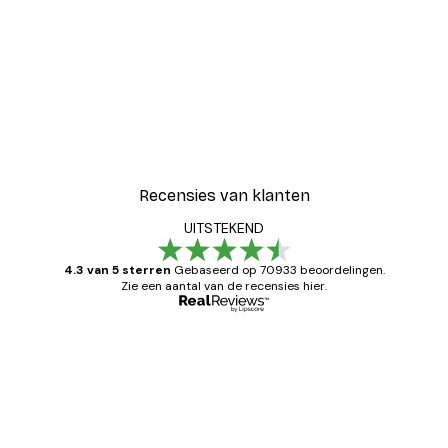
Recensies van klanten
UITSTEKEND
4.3 van 5 sterren
Gebaseerd op 70933 beoordelingen.
Zie een aantal van de recensies hier.
Geverifieerde koper
Recensies
van
Zeer tevreden
klanten