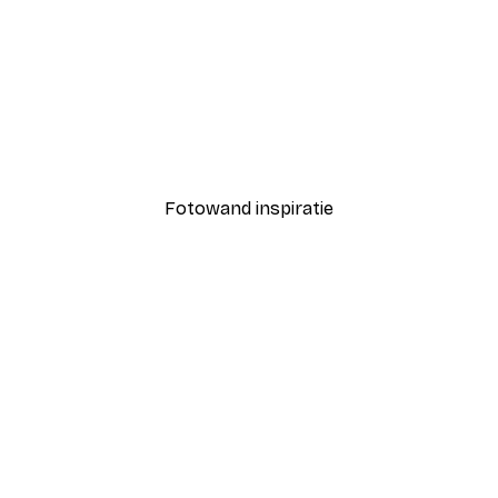
-40%*
Coco Poster
Vanaf € 7,77
€ 12,95
Fotowand inspiratie