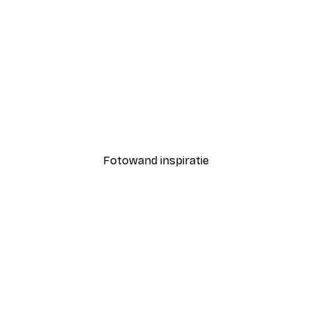
-40%*
te Poster
Jardin Botanique No1 Pos
Vanaf € 7,77
€ 12,95
Fotowand inspiratie