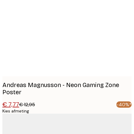
Product
images
Andreas Magnusson - Neon Gaming Zone
Poster
€ 7,77
€ 12,95
-40%*
Kies afmeting