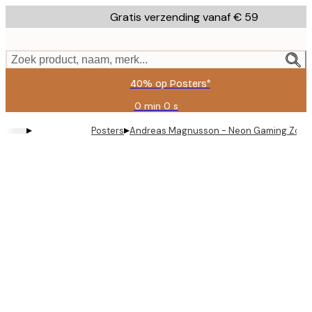
Skip
Gratis verzending vanaf € 59
to
main
content.
Zoek product, naam, merk...
40% op Posters*
0 min
0 s
Geldig
tot:
▸
▸
Posters
Andreas Magnusson - Neon Gaming Zone 
2026-
08-
09