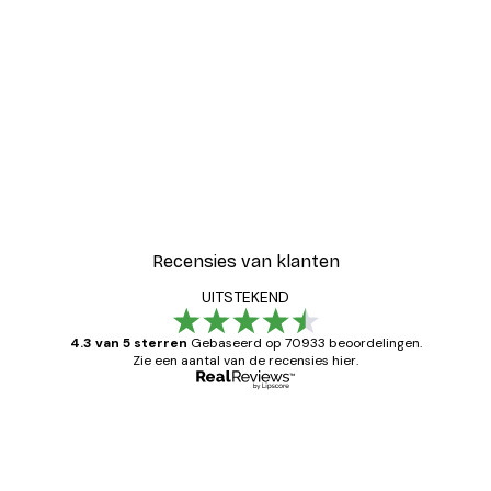
Recensies van klanten
UITSTEKEND
4.3 van 5 sterren
Gebaseerd op 70933 beoordelingen.
Zie een aantal van de recensies hier.
Geverifieerde koper
Recensies
van
Zeer tevreden