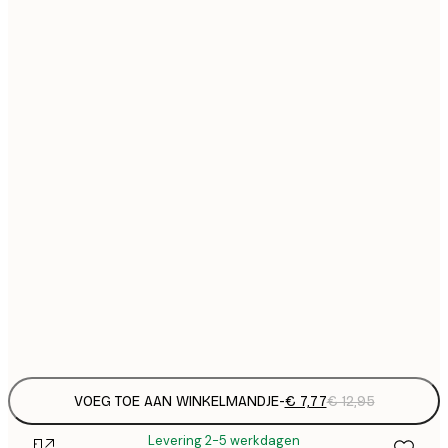
€
21x30 cm
€
€ 
30x40 cm
€
€ 
40x50 cm
€
€ 
50x70 cm
€
€ 
70x100 cm
€
€ 
100x150 cm
Frame
options
VOEG TOE AAN WINKELMANDJE
-
€ 7,77
€ 12,95
Levering 2-5 werkdagen