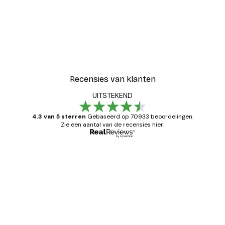
Recensies van klanten
UITSTEKEND
4.3 van 5 sterren
Gebaseerd op 70933 beoordelingen.
Zie een aantal van de recensies hier.
Geverifieerde koper
Recensies
van
Zeer tevreden
klanten
26 mei
Brenda W