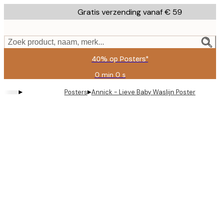
Skip
Gratis verzending vanaf € 59
to
main
content.
Zoek product, naam, merk...
40% op Posters*
0 min
0 s
Geldig
tot:
▸
▸
Posters
Annick - Lieve Baby Waslijn Poster
2026-
08-
09