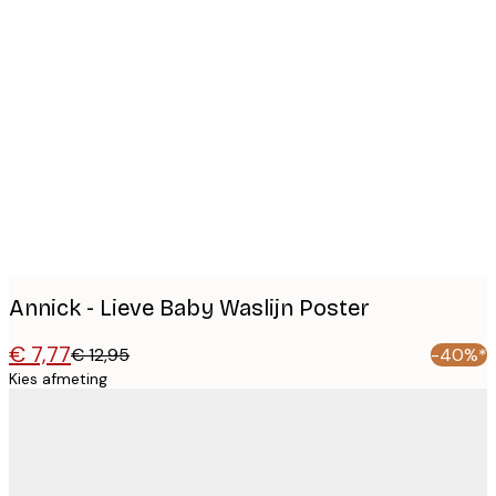
Product
images
Annick - Lieve Baby Waslijn Poster
€ 7,77
€ 12,95
-40%*
Kies afmeting