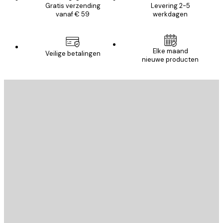
Gratis verzending
Levering 2-5
vanaf € 59
werkdagen
Elke maand
Veilige betalingen
nieuwe producten
E-mail
VERSTUUR
Store
Poster Store
Klantenservice