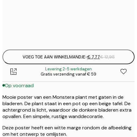
€
21x30 cm
€
Frame
options
VOEG TOE AAN WINKELMANDJE
-
€ 7,77
€ 12,95
Levering 2-5 werkdagen
Gratis verzending vanaf € 59
Op voorraad
Mooie poster van een Monstera plant met gaten in de
bladeren. De plant staat in een pot op een beige tafel. De
achtergrond is licht, waardoor de donkere bladeren extra
opvallen. Een simpele, rustige wanddecoratie.
Deze poster heeft een witte marge rondom de afbeelding
om het ontwerp te omlijsten.