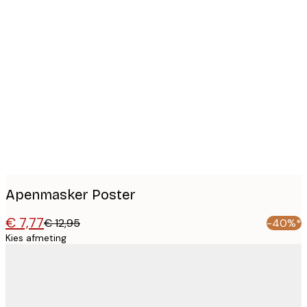
Product
images
Apenmasker Poster
€ 7,77
€ 12,95
-40%*
Kies afmeting