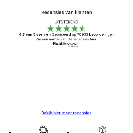
Recensies van klanten
UITSTEKEND
4.3 van 5 sterren
Gebaseerd op 70933 beoordelingen.
Zie een aantal van de recensies hier.
Geverifieerde koper
Recensies
van
Zeer tevreden
klanten
26 mei
Brenda W
Bekijk hier meer recensies