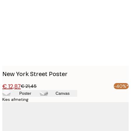
Product
images
New York Street Poster
€ 12,87
€ 21,45
-40%*
Poster
Canvas
Kies afmeting