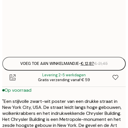
€ 
30x40 cm
€
€ 
50x70 cm
€
Frame
options
VOEG TOE AAN WINKELMANDJE
-
€ 12,87
€ 21,45
Levering 2-5 werkdagen
Gratis verzending vanaf € 59
Op voorraad
"Een stijlvolle zwart-wit poster van een drukke straat in
New York City, USA. De straat leidt langs hoge gebouwen,
wolkenkrabbers en het indrukwekkende Chrysler Building.
Het Chrysler Building is een Metropole-monument en het
zesde hoogste gebouw in New York. De gevel en de Art