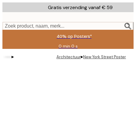
Skip
Gratis verzending vanaf € 59
to
main
content.
Zoek product, naam, merk...
40% op Posters*
0 min
0 s
Geldig
tot:
▸
▸
Architectuur
New York Street Poster
2026-
08-
09