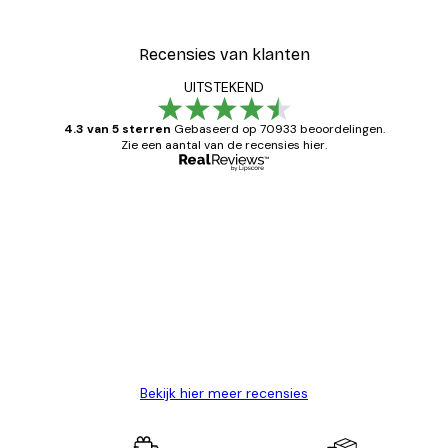
Recensies van klanten
UITSTEKEND
4.3 van 5 sterren
Gebaseerd op 70933 beoordelingen.
Zie een aantal van de recensies hier.
Geverifieerde koper
Recensies
van
Zeer tevreden
klanten
26 mei
Brenda W
Bekijk hier meer recensies