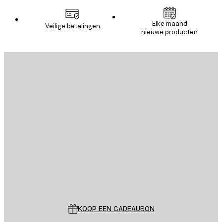
Elke maand
Veilige betalingen
nieuwe producten
E-mail
VERSTUUR
Store
Poster Store
Klantenservice
KOOP EEN CADEAUBON