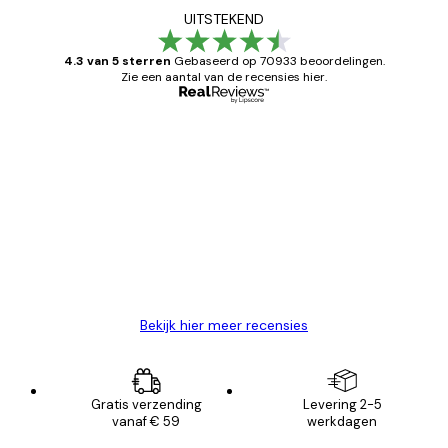
UITSTEKEND
4.3 van 5 sterren
Gebaseerd op 70933 beoordelingen.
Zie een aantal van de recensies hier.
Geverifieerde koper
Recensies
van
Zeer tevreden
klanten
26 mei
Brenda W
Bekijk hier meer recensies
Gratis verzending
Levering 2-5
vanaf € 59
werkdagen