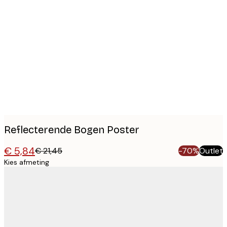
Product
images
Reflecterende Bogen Poster
€ 5,84
€ 21,45
-70%
Outlet
Kies afmeting