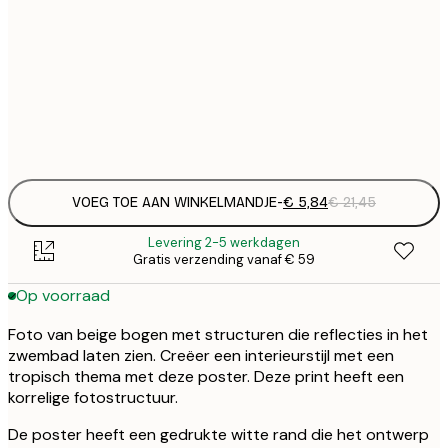
€
30x40 cm
€
€
50x70 cm
€
Frame
options
VOEG TOE AAN WINKELMANDJE
-
€ 5,84
€ 21,45
Levering 2-5 werkdagen
Gratis verzending vanaf € 59
Op voorraad
Foto van beige bogen met structuren die reflecties in het
zwembad laten zien. Creëer een interieurstijl met een
tropisch thema met deze poster. Deze print heeft een
korrelige fotostructuur.
De poster heeft een gedrukte witte rand die het ontwerp