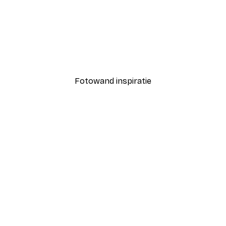
-40%*
Coco Poster
Vanaf € 7,77
€ 12,95
Fotowand inspiratie