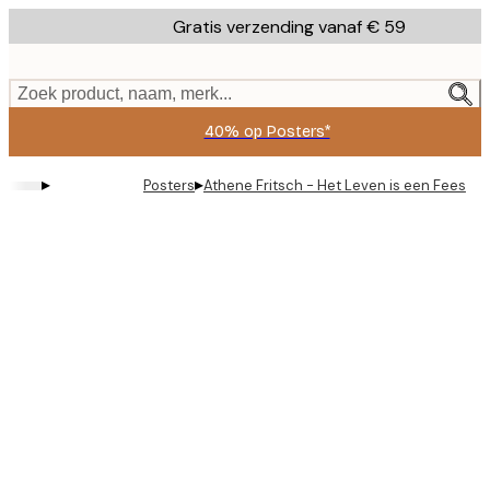
Skip
Gratis verzending vanaf € 59
to
main
content.
Zoek product, naam, merk...
40% op Posters*
▸
▸
Posters
Athene Fritsch - Het Leven is een Feest P