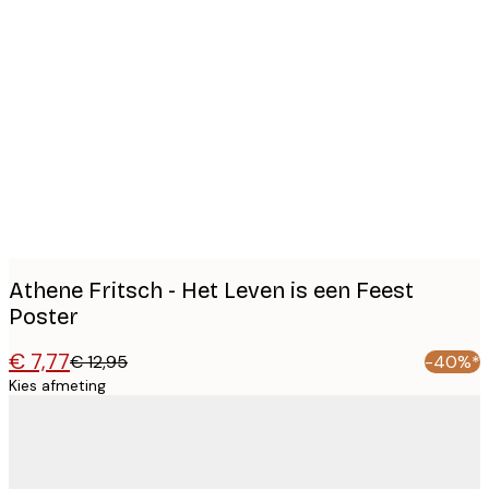
Product
images
Athene Fritsch - Het Leven is een Feest
Poster
€ 7,77
€ 12,95
-40%*
Kies afmeting