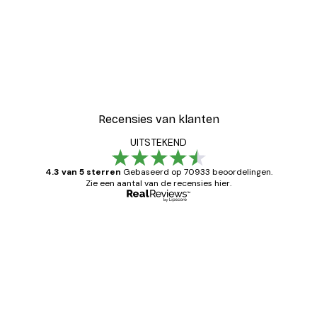
Recensies van klanten
UITSTEKEND
4.3 van 5 sterren
Gebaseerd op 70933 beoordelingen.
Zie een aantal van de recensies hier.
Geverifieerde koper
Recensies
van
Zeer tevreden
klanten
26 mei