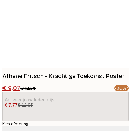
Product
images
Athene Fritsch - Krachtige Toekomst Poster
€ 9,07
€ 12,95
-30%*
Activeer jouw ledenprijs
€ 7,77
€ 12,95
Kies afmeting