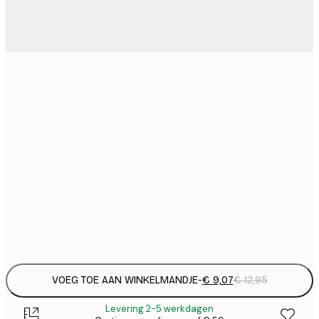
€
21x30 cm
€
€ 
50x70 cm
€
€ 
70x100 cm
€
€ 
100x150 cm
Frame
options
VOEG TOE AAN WINKELMANDJE
-
€ 9,07
€ 12,95
Levering 2-5 werkdagen