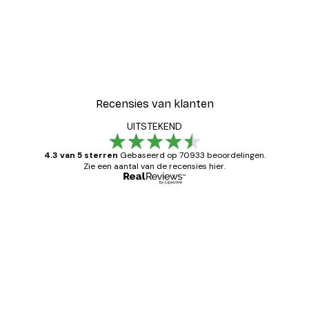
Recensies van klanten
UITSTEKEND
4.3 van 5 sterren
Gebaseerd op 70933 beoordelingen.
Zie een aantal van de recensies hier.
Geverifieerde koper
Recensies
van
Zeer tevreden
klanten
26 mei
Brenda W