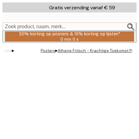
Skip
Gratis verzending vanaf € 59
to
main
content.
Zoek product, naam, merk...
30% korting op posters & 15% korting op lijsten*
0 min
0 s
Geldig
tot:
▸
▸
Posters
Athene Fritsch - Krachtige Toekomst Post
2026-
08-
06