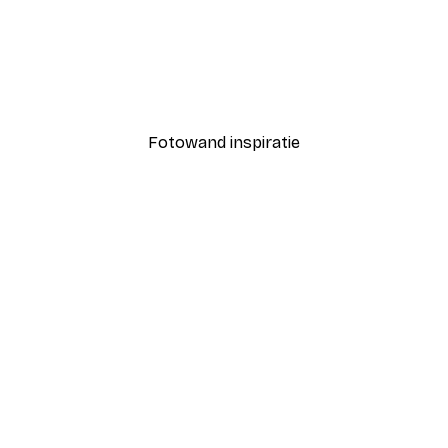
-30%*
Blije Bloemen Poster
Vanaf € 9,07
€ 12,95
Fotowand inspiratie