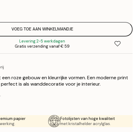
€
€
€ 
€
€ 
VOEG TOE AAN WINKELMANDJE
€
Levering 2-5 werkdagen
€ 
Gratis verzending vanaf € 59
€
€ 
rij
 een roze gebouw en kleurrijke vormen. Een moderne print
e perfect is als wanddecoratie voor je interieur.
.
remium papier
Fotolijsten van hoge kwaliteit
werking.
met kristalhelder acrylglas.