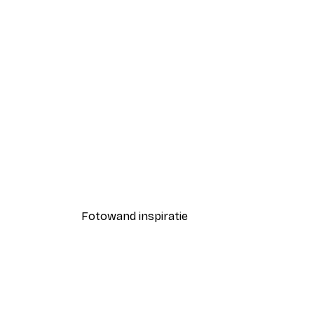
-40%*
Coco Poster
Vanaf € 7,77
€ 12,95
Fotowand inspiratie