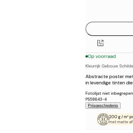
Frame
21x30 cm
options
30x40 cm
50x70 cm
70x100 cm
Op voorraad
100x150 cm
Kleurrijk Gebouw Schilde
Abstracte poster met
in levendige tinten di
Fotolijst niet inbegrepen
PS58643-4
Prijsgeschiedenis
200 g / m² p
met matte af