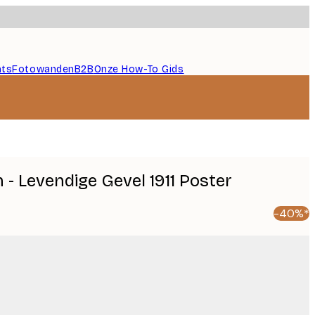
nts
Fotowanden
B2B
Onze How-To Gids
 - Levendige Gevel 1911 Poster
-40%*