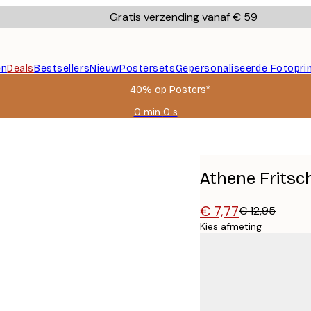
Gratis verzending vanaf € 59
en
Deals
Bestsellers
Nieuw
Postersets
Gepersonaliseerde Fotopri
40% op Posters*
0 min
0 s
Geldig
tot:
ter
2026-
08-
09
Athene Fritsch
€ 7,77
€ 12,95
Kies afmeting