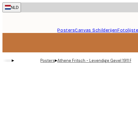
Skip
NLD
to
main
content.
Posters
Canvas Schilderijen
Fotolijst
▸
▸
Posters
Athene Fritsch - Levendige Gevel 1911 Pos