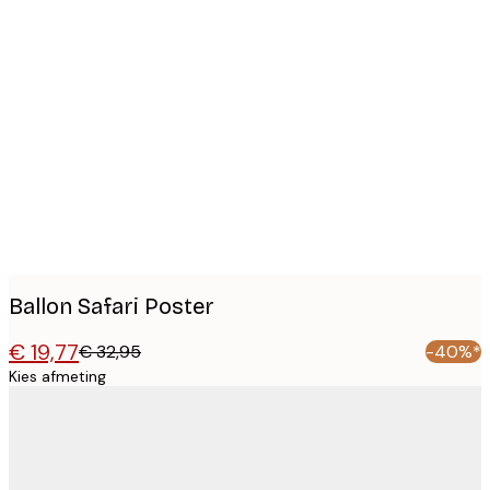
Product
images
Ballon Safari Poster
€ 19,77
€ 32,95
-40%*
Kies afmeting