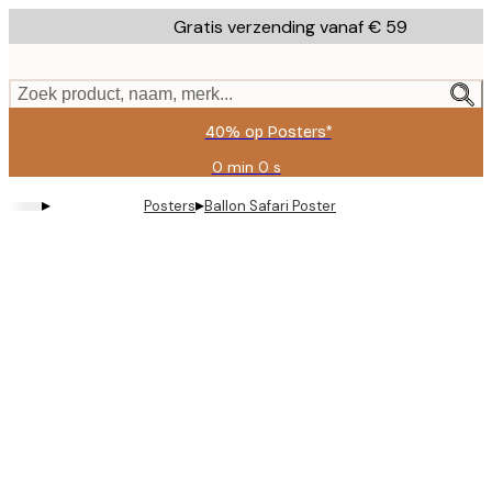
Skip
Gratis verzending vanaf € 59
to
main
content.
Zoek product, naam, merk...
40% op Posters*
0 min
0 s
Geldig
tot:
▸
▸
Posters
Ballon Safari Poster
2026-
08-
09