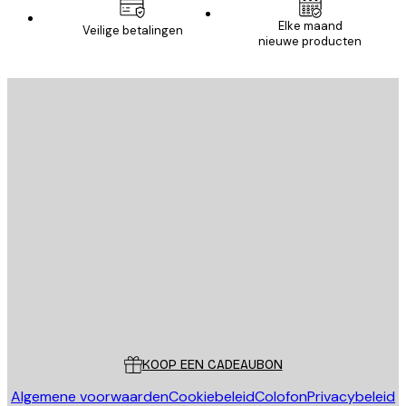
Elke maand
Veilige betalingen
nieuwe producten
E-mail
VERSTUUR
Store
Poster Store
Klantenservice
KOOP EEN CADEAUBON
Algemene voorwaarden
Cookiebeleid
Colofon
Privacybeleid