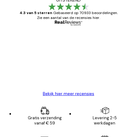
4.3 van 5 sterren
Gebaseerd op 70933 beoordelingen.
Zie een aantal van de recensies hier.
Geverifieerde koper
Recensies
van
Zeer tevreden
klanten
26 mei
Brenda W
Bekijk hier meer recensies
Gratis verzending
Levering 2-5
vanaf € 59
werkdagen