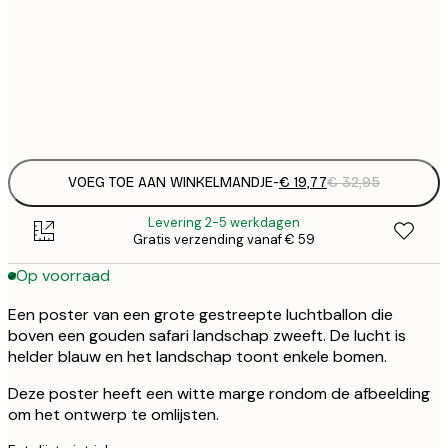
€ 
50x70 cm
€
Frame
options
VOEG TOE AAN WINKELMANDJE
-
€ 19,77
€ 32,95
Levering 2-5 werkdagen
Gratis verzending vanaf € 59
Op voorraad
Een poster van een grote gestreepte luchtballon die
boven een gouden safari landschap zweeft. De lucht is
helder blauw en het landschap toont enkele bomen.
Deze poster heeft een witte marge rondom de afbeelding
om het ontwerp te omlijsten.