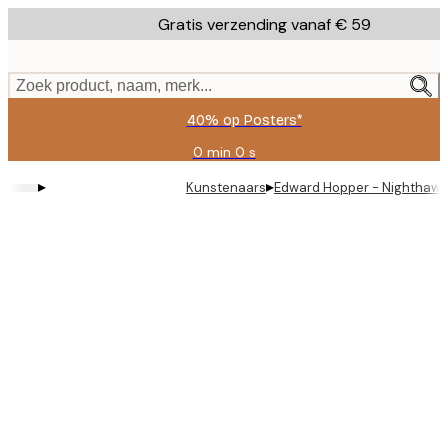
Skip
Gratis verzending vanaf € 59
to
main
content.
Zoek product, naam, merk...
40% op Posters*
0 min
0 s
Geldig
tot:
▸
▸
Kunstenaars
Edward Hopper - Nighthawk
2026-
08-
09