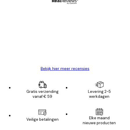
Geverifieerde koper
Recensies
van
Zeer tevreden
klanten
26 mei
Brenda W
Bekijk hier meer recensies
Gratis verzending
Levering 2-5
vanaf € 59
werkdagen
Elke maand
Veilige betalingen
nieuwe producten