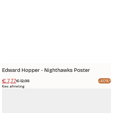
Product
images
Edward Hopper - Nighthawks Poster
€ 7,77
€ 12,95
-40%*
Kies afmeting