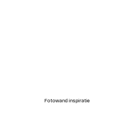
-40%*
uw met cyperse kat Poster
Vanaf € 7,77
€ 12,95
Fotowand inspiratie