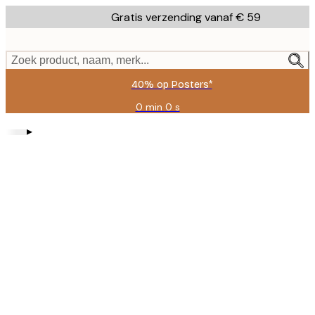
Skip
Gratis verzending vanaf € 59
to
main
content.
Zoek product, naam, merk...
40% op Posters*
0 min
0 s
Geldig
tot:
▸
2026-
08-
09
Product
images