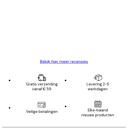
Geverifieerde koper
Recensies
van
Zeer tevreden
klanten
26 mei
Brenda W
Bekijk hier meer recensies
Gratis verzending
Levering 2-5
vanaf € 59
werkdagen
Elke maand
Veilige betalingen
nieuwe producten