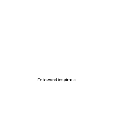
-40%*
lassieke Voetbalveld Poster
Bloemige Elegantie Poste
Vanaf € 7,77
€ 12,95
Fotowand inspiratie