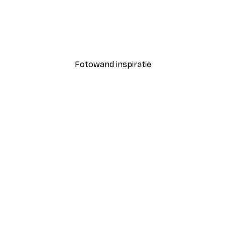
-40%*
Daniel Coulmann - Klassi
Vanaf € 7,77
€ 12,95
Fotowand inspiratie