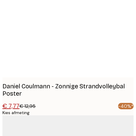
Product
images
Daniel Coulmann - Zonnige Strandvolleybal
Poster
€ 7,77
€ 12,95
-40%*
Kies afmeting