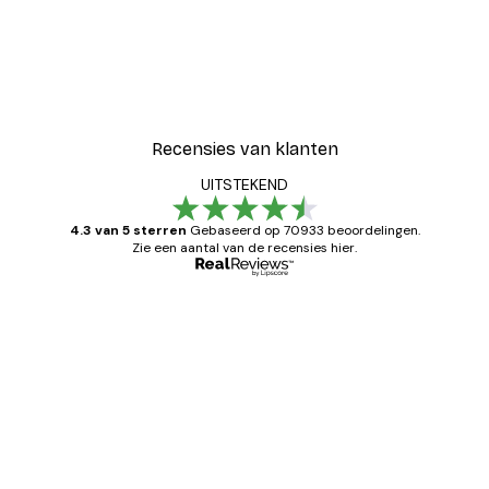
Recensies van klanten
UITSTEKEND
4.3 van 5 sterren
Gebaseerd op 70933 beoordelingen.
Zie een aantal van de recensies hier.
Geverifieerde koper
Recensies
van
Zeer tevreden
klanten
26 mei
Brenda W