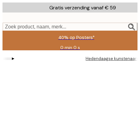
Skip
Gratis verzending vanaf € 59
to
main
content.
Zoek product, naam, merk...
40% op Posters*
0 min
0 s
Geldig
tot:
▸
Hedendaagse kunstenaars
2026-
08-
09