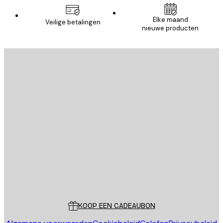
Elke maand
Veilige betalingen
nieuwe producten
E-mail
VERSTUUR
Store
Poster Store
Klantenservice
KOOP EEN CADEAUBON