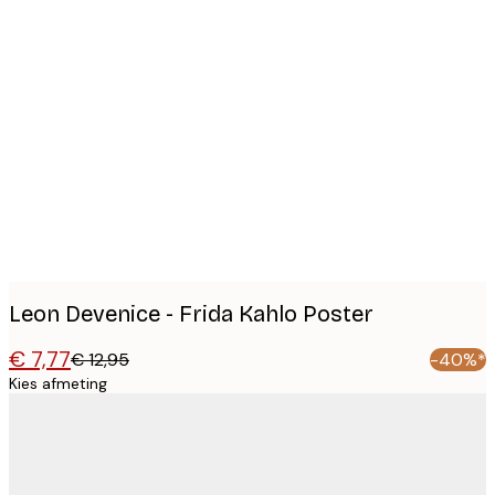
Product
images
Leon Devenice - Frida Kahlo Poster
€ 7,77
€ 12,95
-40%*
Kies afmeting