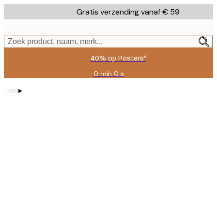
Skip
Gratis verzending vanaf € 59
to
main
content.
Zoek product, naam, merk...
40% op Posters*
0 min
0 s
Geldig
tot:
▸
2026-
08-
09