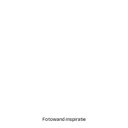
-40%*
de Tulp Poster
Kans om te Beginnen Pos
Vanaf € 7,77
€ 12,95
Fotowand inspiratie