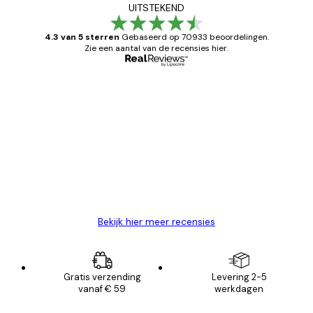
UITSTEKEND
4.3 van 5 sterren
Gebaseerd op 70933 beoordelingen.
Zie een aantal van de recensies hier.
Geverifieerde koper
Recensies
van
Zeer tevreden
klanten
26 mei
Brenda W
Bekijk hier meer recensies
Gratis verzending
Levering 2-5
vanaf € 59
werkdagen