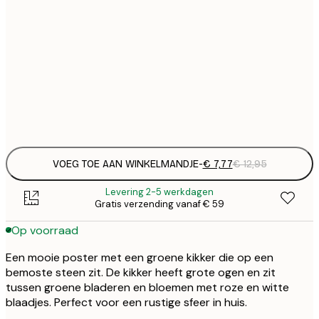
€
21x30 cm
€
€ 
30x40 cm
€
Frame
options
VOEG TOE AAN WINKELMANDJE
-
€ 7,77
€ 12,95
Levering 2-5 werkdagen
Gratis verzending vanaf € 59
Op voorraad
Een mooie poster met een groene kikker die op een
bemoste steen zit. De kikker heeft grote ogen en zit
tussen groene bladeren en bloemen met roze en witte
blaadjes. Perfect voor een rustige sfeer in huis.