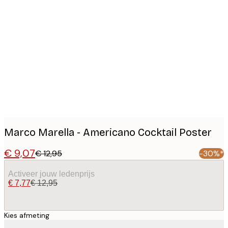
Product
images
Marco Marella - Americano Cocktail Poster
€ 9,07
€ 12,95
-30%*
Activeer jouw ledenprijs
€ 7,77
€ 12,95
Kies afmeting