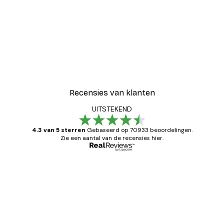
Recensies van klanten
UITSTEKEND
4.3 van 5 sterren
Gebaseerd op 70933 beoordelingen.
Zie een aantal van de recensies hier.
Geverifieerde koper
Recensies
van
Zeer tevreden
klanten