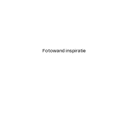
-30%*
andparasols
Vanaf € 9,07
€ 12,95
Fotowand inspiratie