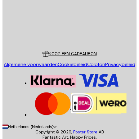
VERSTUUR
Store
Poster Store
Klantenservice
KOOP EEN CADEAUBON
Algemene voorwaarden
Cookiebeleid
Colofon
Privacybeleid
Netherlands (Nederlands)
Copyright ©
2026
,
Poster Store
AB
Fantastic Art. Happy Prices.