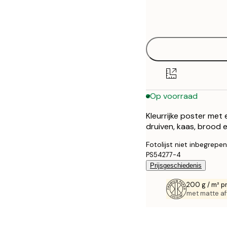
Frame
21x30 cm
options
30x40 cm
40x50 cm
50x50 cm
Op voorraad
50x70 cm
Kleurrijke poster met e
70x100 cm
druiven, kaas, brood 
100x150 cm
Fotolijst niet inbegrepen
PS54277-4
Prijsgeschiedenis
200 g / m² p
met matte af