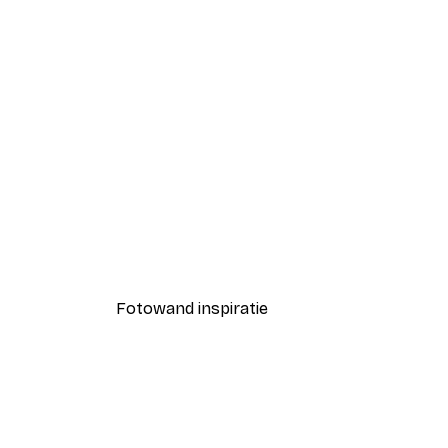
-40%*
Sabina Fenn - Pasta Please P
Vanaf € 7,77
€ 12,95
Fotowand inspiratie