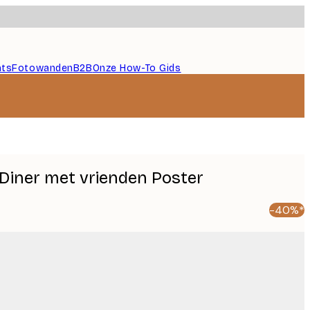
nts
Fotowanden
B2B
Onze How-To Gids
 Diner met vrienden Poster
-40%*