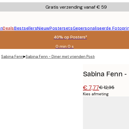
Gratis verzending vanaf € 59
en
Deals
Bestsellers
Nieuw
Postersets
Gepersonaliseerde Fotopri
40% op Posters*
0 min
0 s
Geldig
tot:
▸
Sabina Fenn
Sabina Fenn - Diner met vrienden Poster
2026-
08-
09
Sabina Fenn -
€ 7,77
€ 12,95
Kies afmeting