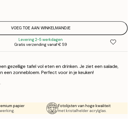
€
€
€ 
€
€ 
VOEG TOE AAN WINKELMANDJE
€
Levering 2-5 werkdagen
€ 
Gratis verzending vanaf € 59
€
€ 
€
en gezellige tafel vol eten en drinken. Je ziet een salade,
€ 
€
en een zonnebloem. Perfect voor in je keuken!
€ 
.
remium papier
Fotolijsten van hoge kwaliteit
werking.
met kristalhelder acrylglas.