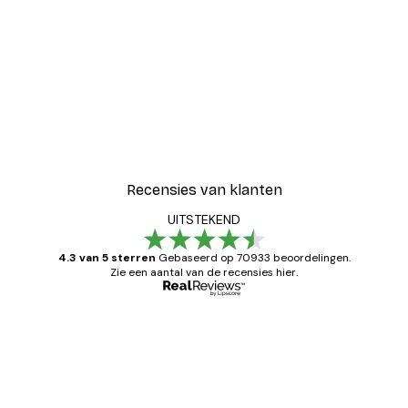
Recensies van klanten
UITSTEKEND
4.3 van 5 sterren
Gebaseerd op 70933 beoordelingen.
Zie een aantal van de recensies hier.
Geverifieerde koper
Recensies
van
Zeer tevreden
klanten