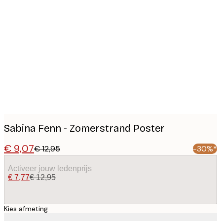
Product
images
Sabina Fenn - Zomerstrand Poster
€ 9,07
€ 12,95
-30%*
Activeer jouw ledenprijs
€ 7,77
€ 12,95
Kies afmeting