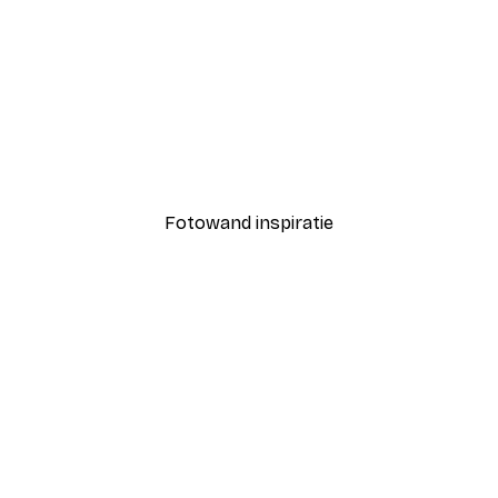
-30%*
Bed Poster
Daniel Coulmann - Klassi
Vanaf € 9,07
€ 12,95
Fotowand inspiratie