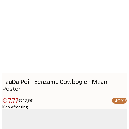
Product
images
TauDalPoi - Eenzame Cowboy en Maan
Poster
€ 7,77
€ 12,95
-40%*
Kies afmeting