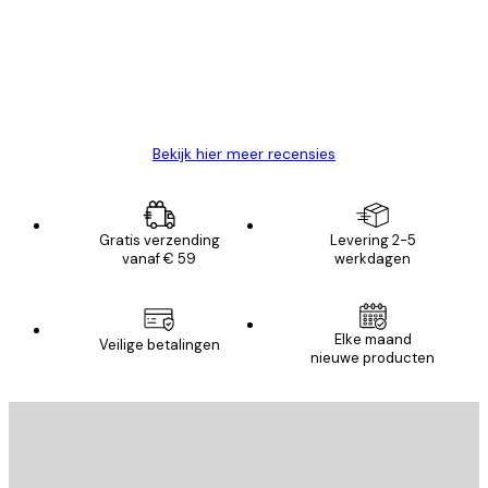
Zeer tevreden
klanten
26 mei
Brenda W
Bekijk hier meer recensies
Gratis verzending
Levering 2-5
vanaf € 59
werkdagen
Elke maand
Veilige betalingen
nieuwe producten