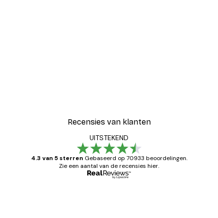
-40%*
Coco Poster
Vanaf € 7,77
€ 12,95
Recensies van klanten
UITSTEKEND
4.3 van 5 sterren
Gebaseerd op 70933 beoordelingen.
Zie een aantal van de recensies hier.
Geverifieerde koper
Recensies
van