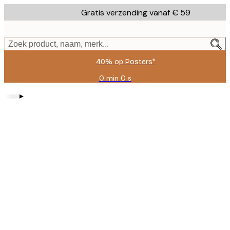
Skip
Gratis verzending vanaf € 59
to
main
content.
Zoek product, naam, merk...
40% op Posters*
0 min
0 s
Geldig
tot:
▸
2026-
08-
09