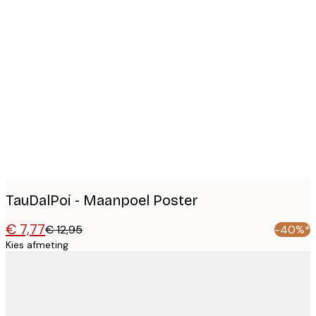
Product
images
TauDalPoi - Maanpoel Poster
€ 7,77
€ 12,95
-40%*
Kies afmeting