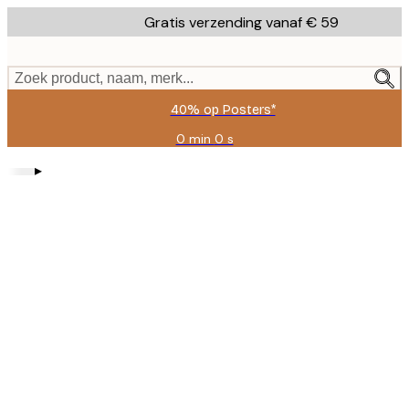
Skip
Gratis verzending vanaf € 59
to
main
content.
Zoek product, naam, merk...
40% op Posters*
0 min
0 s
Geldig
tot:
▸
2026-
08-
09