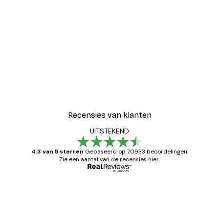
Recensies van klanten
UITSTEKEND
4.3 van 5 sterren
Gebaseerd op 70933 beoordelingen.
Zie een aantal van de recensies hier.
Geverifieerde koper
Recensies
van
Zeer tevreden