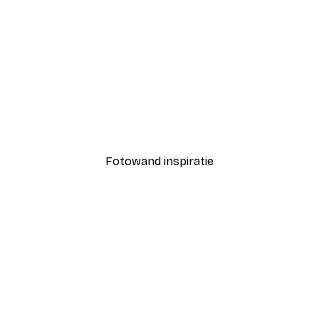
-40%*
onnige Strandvolleybal Poster
The Whale Poster
Vanaf € 7,77
€ 12,95
Fotowand inspiratie