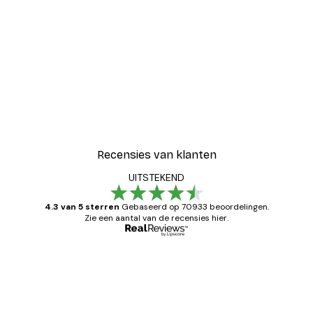
-30%*
Blije Bloemen Poster
Vanaf € 9,07
€ 12,95
Recensies van klanten
UITSTEKEND
4.3 van 5 sterren
Gebaseerd op 70933 beoordelingen.
Zie een aantal van de recensies hier.
Geverifieerde koper
Recensies
van
Zeer tevreden
klanten