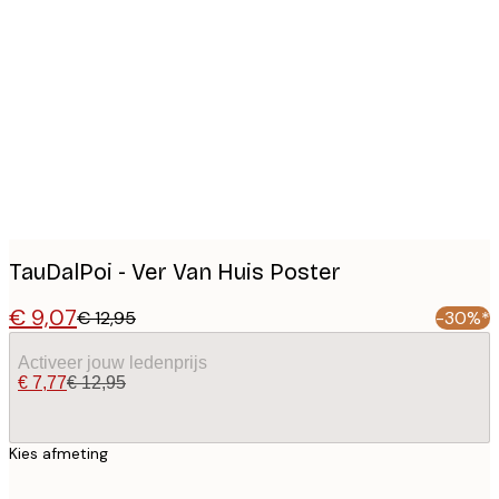
Product
images
TauDalPoi - Ver Van Huis Poster
€ 9,07
€ 12,95
-30%*
Activeer jouw ledenprijs
€ 7,77
€ 12,95
Kies afmeting