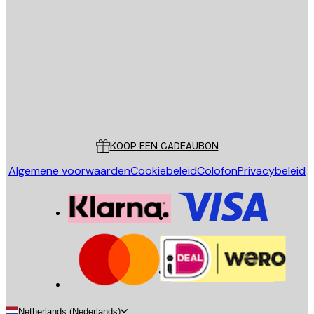
E-mail
VERSTUUR
Store
Poster Store
Klantenservice
KOOP EEN CADEAUBON
Algemene voorwaarden
Cookiebeleid
Colofon
Privacybeleid
Netherlands (Nederlands)