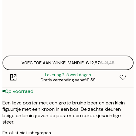
€ 
30x40 cm
€
€ 
50x70 cm
€
Frame
options
VOEG TOE AAN WINKELMANDJE
-
€ 12,87
€ 21,45
Levering 2-5 werkdagen
Gratis verzending vanaf € 59
Op voorraad
Een lieve poster met een grote bruine beer en een klein
figuurtje met een kroon in een bos. De zachte kleuren
beige en bruin geven de poster een sprookjesachtige
sfeer.
Fotolijst niet inbegrepen.