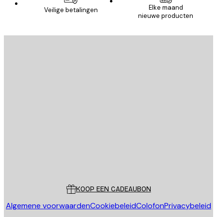
Elke maand
Veilige betalingen
nieuwe producten
E-mail
VERSTUUR
Store
Poster Store
Klantenservice
KOOP EEN CADEAUBON
Algemene voorwaarden
Cookiebeleid
Colofon
Privacybeleid