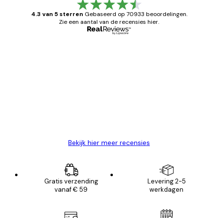
4.3 van 5 sterren
Gebaseerd op 70933 beoordelingen.
Zie een aantal van de recensies hier.
Geverifieerde koper
Recensies
van
Zeer tevreden
klanten
26 mei
Brenda W
Bekijk hier meer recensies
Gratis verzending
Levering 2-5
vanaf € 59
werkdagen