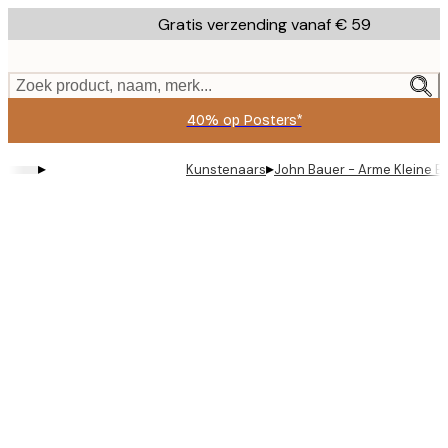
Skip
Gratis verzending vanaf € 59
to
main
content.
Zoek product, naam, merk...
40% op Posters*
▸
▸
Kunstenaars
John Bauer - Arme Kleine B