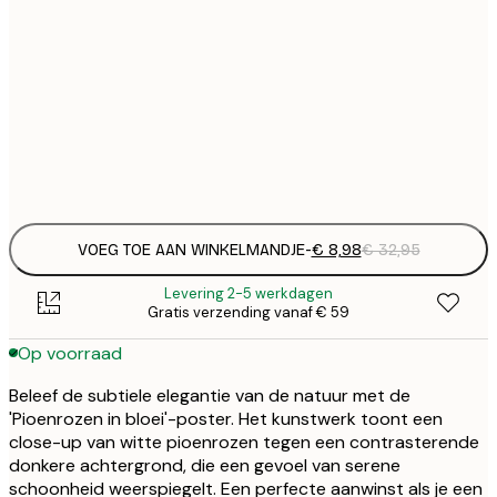
€
30x40 cm
€
€
50x70 cm
€
Frame
options
VOEG TOE AAN WINKELMANDJE
-
€ 8,98
€ 32,95
Levering 2-5 werkdagen
Gratis verzending vanaf € 59
Op voorraad
Beleef de subtiele elegantie van de natuur met de
'Pioenrozen in bloei'-poster. Het kunstwerk toont een
close-up van witte pioenrozen tegen een contrasterende
donkere achtergrond, die een gevoel van serene
schoonheid weerspiegelt. Een perfecte aanwinst als je een