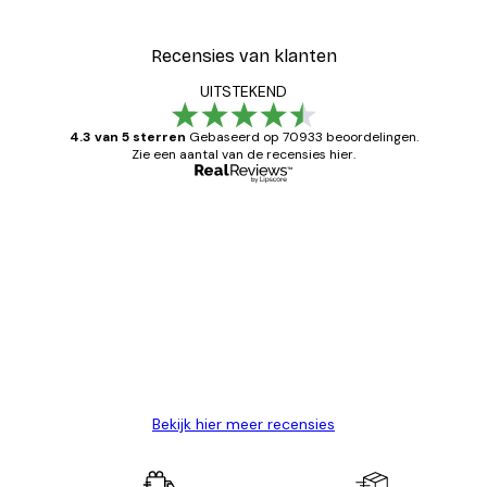
Recensies van klanten
UITSTEKEND
4.3 van 5 sterren
Gebaseerd op 70933 beoordelingen.
Zie een aantal van de recensies hier.
Geverifieerde koper
Recensies
van
Zeer tevreden
klanten
26 mei
Brenda W
Bekijk hier meer recensies