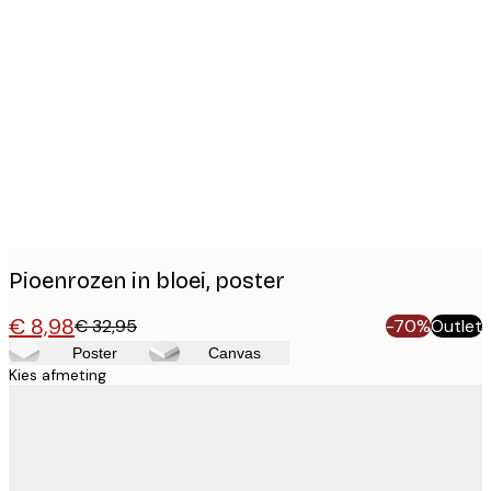
Product
images
Pioenrozen in bloei, poster
€ 8,98
€ 32,95
-70%
Outlet
Poster
Canvas
Kies afmeting