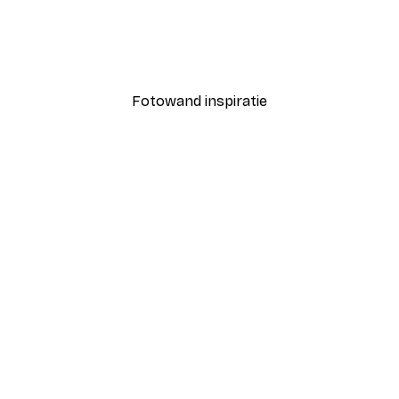
t Poster
In volle bloei, poster
Vanaf € 7,77
€ 12,95
Fotowand inspiratie