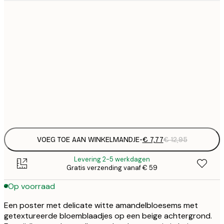
€
21x30 cm
€
€ 
30x40 cm
€
€ 
50x70 cm
€
Frame
options
VOEG TOE AAN WINKELMANDJE
-
€ 7,77
€ 12,95
Levering 2-5 werkdagen
Gratis verzending vanaf € 59
Op voorraad
Een poster met delicate witte amandelbloesems met
getextureerde bloemblaadjes op een beige achtergrond.