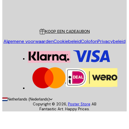
Store
Poster Store
Klantenservice
KOOP EEN CADEAUBON
Algemene voorwaarden
Cookiebeleid
Colofon
Privacybeleid
Netherlands (Nederlands)
Copyright ©
2026
,
Poster Store
AB
Fantastic Art. Happy Prices.