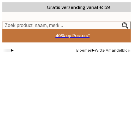
Skip
Gratis verzending vanaf € 59
to
main
content.
Zoek product, naam, merk...
40% op Posters*
▸
▸
Bloemen
Witte Amandelbloes