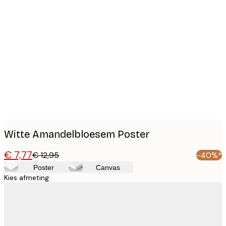
Product
images
Witte Amandelbloesem Poster
€ 7,77
€ 12,95
-40%*
Poster
Canvas
Kies afmeting