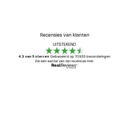
Recensies van klanten
UITSTEKEND
4.3 van 5 sterren
Gebaseerd op 70933 beoordelingen.
Zie een aantal van de recensies hier.
Geverifieerde koper
Recensies
van
Zeer tevreden
klanten
26 mei
Brenda W