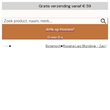
Skip
Gratis verzending vanaf € 59
to
main
content.
Zoek product, naam, merk...
40% op Posters*
0 min
0 s
Geldig
tot:
▸
▸
Botanisch
Rosana Laiz Blursbyai - Zacht
2026-
08-
09