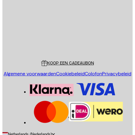
E-mail
VERSTUUR
Store
Poster Store
Klantenservice
KOOP EEN CADEAUBON
Algemene voorwaarden
Cookiebeleid
Colofon
Privacybeleid
Netherlands (Nederlands)