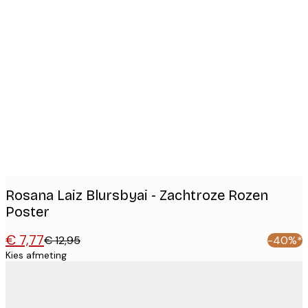
Product
images
Rosana Laiz Blursbyai - Zachtroze Rozen
Poster
€ 7,77
€ 12,95
-40%*
Kies afmeting