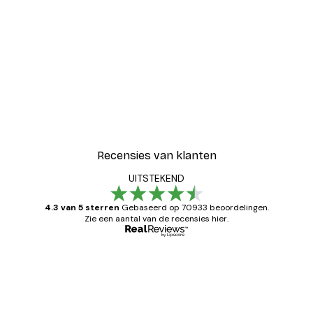
Recensies van klanten
UITSTEKEND
4.3 van 5 sterren
Gebaseerd op 70933 beoordelingen.
Zie een aantal van de recensies hier.
Geverifieerde koper
Recensies
van
Zeer tevreden
klanten