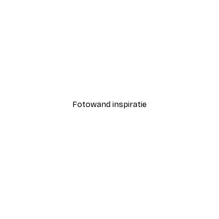
-40%*
Nicholas - Prachtige Zonsondergang Oceaan Poster
Zomerse ochtend poster
Vanaf € 12,87
€ 21,45
Fotowand inspiratie