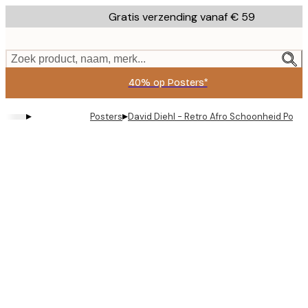
Skip
Gratis verzending vanaf € 59
to
main
content.
Zoek product, naam, merk...
40% op Posters*
▸
▸
Posters
David Diehl - Retro Afro Schoonheid Poste