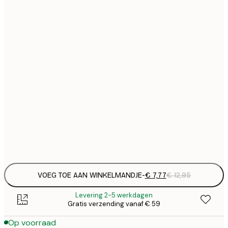
€
21x30 cm
€
€ 
30x40 cm
€
€ 
40x50 cm
€
€ 
50x70 cm
€
€ 
70x100 cm
€
Frame
options
VOEG TOE AAN WINKELMANDJE
-
€ 7,77
€ 12,95
Levering 2-5 werkdagen
Gratis verzending vanaf € 59
Op voorraad