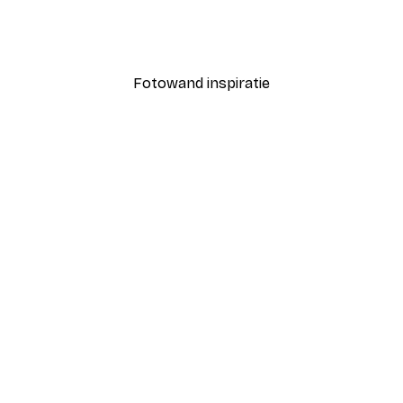
Coco Poster
Vanaf € 7,77
€ 12,95
Fotowand inspiratie