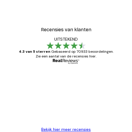
Recensies van klanten
UITSTEKEND
4.3 van 5 sterren
Gebaseerd op 70933 beoordelingen.
Zie een aantal van de recensies hier.
Geverifieerde koper
Recensies
van
Zeer tevreden
klanten
26 mei
Brenda W
Bekijk hier meer recensies