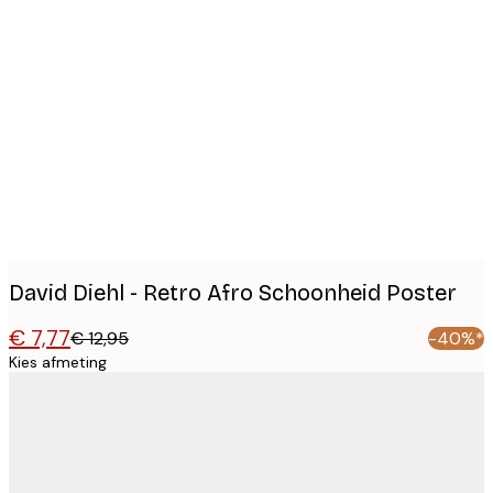
Product
images
David Diehl - Retro Afro Schoonheid Poster
€ 7,77
€ 12,95
-40%*
Kies afmeting